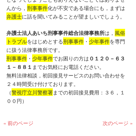
んから，
刑事事件
化が不安である場合にも，まずは
弁護士
に話を聞いてみることが望ましいでしょう。
は，
風俗
弁護士法人あいち刑事事件総合法律事務所
トラブル
をはじめとする
刑事事件
・
少年事件
を専門
に扱う法律事務所です。
刑事事件
・
少年事件
でお困りの方は
０１２０－６３
までお気軽にお電話ください。
１－８８１
無料法律相談，初回接見サービスのお問い合わせを
２４時間受け付けております。
（
警視庁立川警察署
までの初回接見費用：３６，１
００円）
« 前のページ
次のページ »