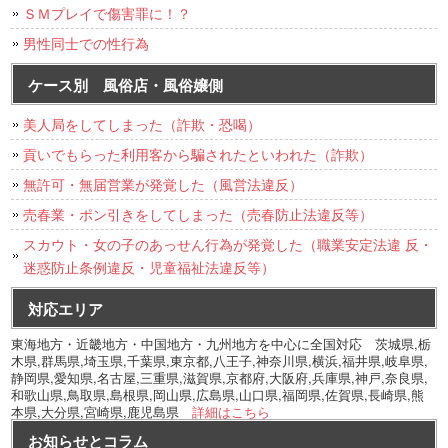
ＳＭプレイで傷害罪に！？
男性同士での性行為
ケース別 風俗店・風俗嬢側
美人局をしてしまった（詐欺・恐喝）
貢いでもらった利用客から騙されたといわれた（詐欺）
無許可・無届営業が発覚した（風営法違反）
売春業・ポン引きをしてしまった（売春防止法違反等）
スカウト・女の子のあっせん行為が発覚した（職業安定法違 反・
迷惑防止条例違反・児童福祉法違反等）
対応エリア
東海地方・近畿地方・中国地方・九州地方を中心に全国対応 茨城県,栃
木県,群馬県,埼玉県,千葉県,東京都,八王子,神奈川県,横浜,福井県,岐阜県,
静岡県,愛知県,名古屋,三重県,滋賀県,京都府,大阪府,兵庫県,神戸,奈良県,
和歌山県,鳥取県,島根県,岡山県,広島県,山口県,福岡県,佐賀県,長崎県,熊
本県,大分県,宮崎県,鹿児島県
詳細はこちら
お知らせとコラム