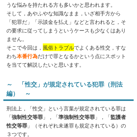
うな悩みを持たれる方も多いかと思われます。
そして，あやふやな知識なまま，いざ相手方から
「犯罪だ」「示談金を払え」などと言われると，そ
の要求に従ってしまうというケースも少なくはあり
ません。
そこで今回は，
風俗トラブル
でよくある性交，すな
わち
だけで罪となるかという点にスポット
本番行為
を当てて解説したいと思います。
～ 「性交」が規定されている犯罪（刑法
編） ～
刑法上，「性交」という言葉が規定されている罪は
「
」，「
」，「
強制性交等罪
準強制性交等罪
監護者
」（それぞれ未遂罪も規定されている）の
性交等罪
３つです。