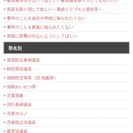
告訴を取り消して欲しい～風俗トラブルと親告罪～
事件のことを会社や学校に知られたくない
事件のことを家族に知られたくない
資格に影響が出ないようにしてほしい
罪名別
迷惑防止条例違反
軽犯罪法違反
強制性交等罪（旧 強姦罪）
強制わいせつ罪
児童買春
淫行条例違反
児童ポルノ
売春防止法違反
風営法違反