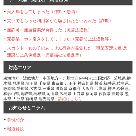
美人局をしてしまった（詐欺・恐喝）
貢いでもらった利用客から騙されたといわれた（詐欺）
無許可・無届営業が発覚した（風営法違反）
売春業・ポン引きをしてしまった（売春防止法違反等）
スカウト・女の子のあっせん行為が発覚した（職業安定法違 反・
迷惑防止条例違反・児童福祉法違反等）
対応エリア
東海地方・近畿地方・中国地方・九州地方を中心に全国対応 茨城県,栃
木県,群馬県,埼玉県,千葉県,東京都,八王子,神奈川県,横浜,福井県,岐阜県,
静岡県,愛知県,名古屋,三重県,滋賀県,京都府,大阪府,兵庫県,神戸,奈良県,
和歌山県,鳥取県,島根県,岡山県,広島県,山口県,福岡県,佐賀県,長崎県,熊
本県,大分県,宮崎県,鹿児島県
詳細はこちら
お知らせとコラム
事例紹介
報道解説