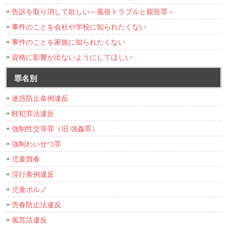
告訴を取り消して欲しい～風俗トラブルと親告罪～
事件のことを会社や学校に知られたくない
事件のことを家族に知られたくない
資格に影響が出ないようにしてほしい
罪名別
迷惑防止条例違反
軽犯罪法違反
強制性交等罪（旧 強姦罪）
強制わいせつ罪
児童買春
淫行条例違反
児童ポルノ
売春防止法違反
風営法違反