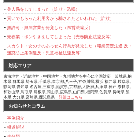
美人局をしてしまった（詐欺・恐喝）
貢いでもらった利用客から騙されたといわれた（詐欺）
無許可・無届営業が発覚した（風営法違反）
売春業・ポン引きをしてしまった（売春防止法違反等）
スカウト・女の子のあっせん行為が発覚した（職業安定法違 反・
迷惑防止条例違反・児童福祉法違反等）
対応エリア
東海地方・近畿地方・中国地方・九州地方を中心に全国対応 茨城県,栃
木県,群馬県,埼玉県,千葉県,東京都,八王子,神奈川県,横浜,福井県,岐阜県,
静岡県,愛知県,名古屋,三重県,滋賀県,京都府,大阪府,兵庫県,神戸,奈良県,
和歌山県,鳥取県,島根県,岡山県,広島県,山口県,福岡県,佐賀県,長崎県,熊
本県,大分県,宮崎県,鹿児島県
詳細はこちら
お知らせとコラム
事例紹介
報道解説
未分類