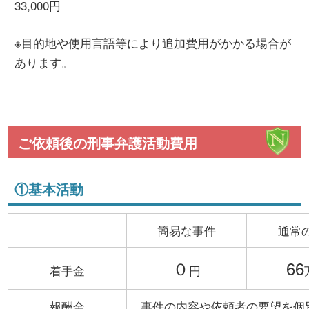
33,000円
※目的地や使用言語等により追加費用がかかる場合が
あります。
ご依頼後の刑事弁護活動費用
①基本活動
簡易な事件
通常
０
66
着手金
円
報酬金
事件の内容や依頼者の要望を個