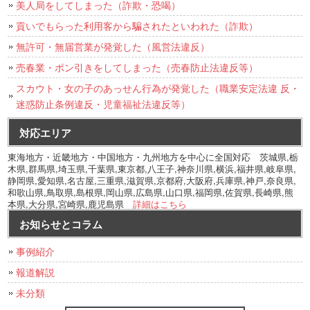
美人局をしてしまった（詐欺・恐喝）
貢いでもらった利用客から騙されたといわれた（詐欺）
無許可・無届営業が発覚した（風営法違反）
売春業・ポン引きをしてしまった（売春防止法違反等）
スカウト・女の子のあっせん行為が発覚した（職業安定法違 反・
迷惑防止条例違反・児童福祉法違反等）
対応エリア
東海地方・近畿地方・中国地方・九州地方を中心に全国対応 茨城県,栃
木県,群馬県,埼玉県,千葉県,東京都,八王子,神奈川県,横浜,福井県,岐阜県,
静岡県,愛知県,名古屋,三重県,滋賀県,京都府,大阪府,兵庫県,神戸,奈良県,
和歌山県,鳥取県,島根県,岡山県,広島県,山口県,福岡県,佐賀県,長崎県,熊
本県,大分県,宮崎県,鹿児島県
詳細はこちら
お知らせとコラム
事例紹介
報道解説
未分類