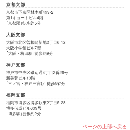
京都支部
京都市下京区材木町499-2
第1キョートビル4階
｢京都駅｣徒歩約5分
大阪支部
大阪市北区曽根崎新地2丁目6-12
大阪小学館ビル7階
｢大阪・梅田駅｣徒歩約9分
神戸支部
神戸市中央区磯辺通4丁目2番26号
新芙蓉ビル10階
｢三ノ宮・神戸三宮駅｣徒歩約7分
福岡支部
福岡市博多区博多駅東2丁目5-28
博多偕成ビル609号
｢博多駅｣徒歩約2分
ページの上部へ戻る