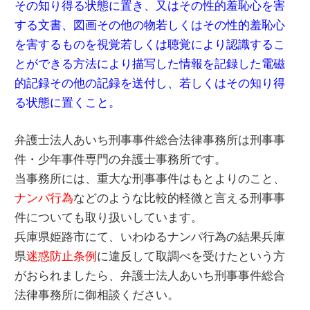
その知り得る状態に置き、又はその性的羞恥心を害
する文書、図画その他の物若しくはその性的羞恥心
を害するものを視覚若しくは聴覚により認識するこ
とができる方法により描写した情報を記録した電磁
的記録その他の記録を送付し、若しくはその知り得
る状態に置くこと。
弁護士法人あいち刑事事件総合法律事務所は刑事事
件・少年事件専門の弁護士事務所です。
当事務所には、重大な刑事事件はもとよりのこと、
ナンパ行為
などのような比較的軽微と言える刑事事
件についても取り扱いしています。
兵庫県姫路市にて、いわゆるナンパ行為の結果兵庫
県
迷惑防止条例
に違反して取調べを受けたという方
がおられましたら、弁護士法人あいち刑事事件総合
法律事務所に御相談ください。