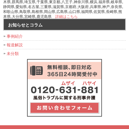
木県,群馬県,埼玉県,千葉県,東京都,八王子,神奈川県,横浜,福井県,岐阜県,
静岡県,愛知県,名古屋,三重県,滋賀県,京都府,大阪府,兵庫県,神戸,奈良県,
和歌山県,鳥取県,島根県,岡山県,広島県,山口県,福岡県,佐賀県,長崎県,熊
本県,大分県,宮崎県,鹿児島県
詳細はこちら
お知らせとコラム
事例紹介
報道解説
未分類