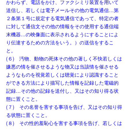
かわらず、電話をかけ、ファクシミリ装置を用いて
送信し、若しくは電子メールその他の電気通信…第
２条第１号に規定する電気通信であって、特定の者
に対して通信文その他の情報をその使用する通信端
末機器…の映像面に表示されるようにすることによ
り伝達するための方法をいう。）の送信をするこ
と。
(６) 汚物、動物の死体その他の著しく不快若しくは
嫌悪の情を催させるような物又は当該情を催させる
ようなものを視覚若しくは聴覚により認識すること
ができる方法により描写した情報を記録した電磁的
記録…その他の記録を送付し、又はその知り得る状
態に置くこと。
(７) その名誉を害する事項を告げ、又はその知り得
る状態に置くこと。
(８) その性的羞恥心を害する事項を告げ、若しくは