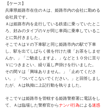
【ケース】
兵庫県姫路市在住のＡは、姫路市内の会社に勤める
会社員です。
Ａは姫路市内を走行している鉄道に乗っていたとこ
ろ、好みのタイプのＶが同じ車両に乗車しているこ
とに気付きました。
そこでＡはＶの下車駅と同じ姫路市内の駅で下車
し、駅を出てしばらく後を付けた後「お茶をしませ
んか。」「ご馳走しますよ。」などと１０分に亘り
Ｖにつきまとい、繰り返し声掛けを行いました。
その間Ｖは「興味ありません。」「止めてくださ
い。」「ついてこないでください。」と回答しまし
たが、Ａは執拗に上記行動を執りました。
そこでＶは姫路市を管轄する姫路警察署に電話をし
て、Ａは臨場した警察官から
ナンパ行為
による
迷惑