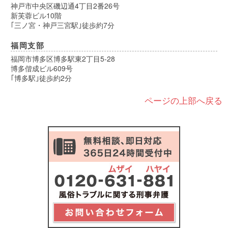
神戸市中央区磯辺通4丁目2番26号
新芙蓉ビル10階
｢三ノ宮・神戸三宮駅｣徒歩約7分
福岡支部
福岡市博多区博多駅東2丁目5-28
博多偕成ビル609号
｢博多駅｣徒歩約2分
ページの上部へ戻る