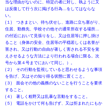
当な理由がないのに、特定の者に対し、執ように又
は反復して行う次に掲げる行為…をしてはならな
い。
(１) つきまとい、待ち伏せし、進路に立ち塞がり、
住居、勤務先、学校その他その通常所在する場所…
の付近において見張りをし、又は住居等に押し掛け
ること（身体の安全、住居等の平穏若しくは名誉が
害され、又は行動の自由が著しく害される不安を覚
えさせるような方法により行われる場合に限る。次
号から第４号までにおいて同じ。）。
(２) その行動を監視していると思わせるような事項
を告げ、又はその知り得る状態に置くこと。
(３) 面会その他の義務のないことを行うことを要求
すること。
(４) 著しく粗野又は乱暴な言動をすること。
(５) 電話をかけて何も告げず、又は拒まれたにもか