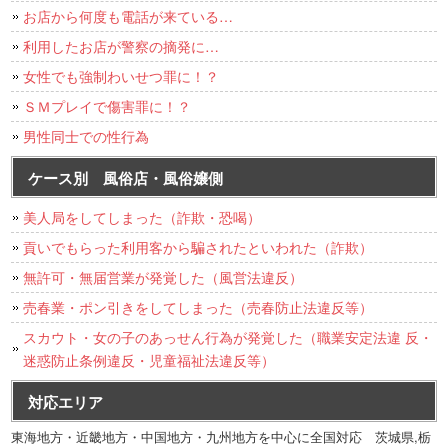
お店から何度も電話が来ている…
利用したお店が警察の摘発に…
女性でも強制わいせつ罪に！？
ＳＭプレイで傷害罪に！？
男性同士での性行為
ケース別 風俗店・風俗嬢側
美人局をしてしまった（詐欺・恐喝）
貢いでもらった利用客から騙されたといわれた（詐欺）
無許可・無届営業が発覚した（風営法違反）
売春業・ポン引きをしてしまった（売春防止法違反等）
スカウト・女の子のあっせん行為が発覚した（職業安定法違 反・
迷惑防止条例違反・児童福祉法違反等）
対応エリア
東海地方・近畿地方・中国地方・九州地方を中心に全国対応 茨城県,栃