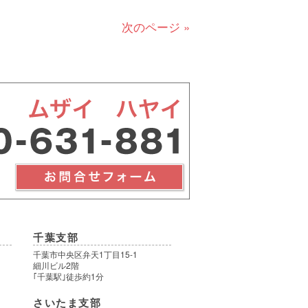
次のページ »
千葉支部
千葉市中央区弁天1丁目15-1
細川ビル2階
｢千葉駅｣徒歩約1分
さいたま支部