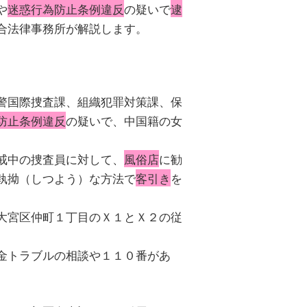
や
迷惑行為防止条例違反
の疑いで
逮
合法律事務所が解説します。
警国際捜査課、組織犯罪対策課、保
防止条例違反
の疑いで、中国籍の女
戒中の捜査員に対して、
風俗店
に勧
執拗（しつよう）な方法で
客引き
を
大宮区仲町１丁目のＸ１とＸ２の従
金トラブルの相談や１１０番があ