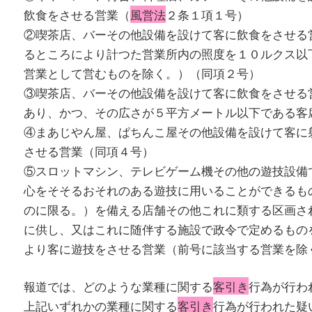
飲食をさせる営業（
風営法
２条１項１号）
②喫茶店、バーその他設備を設けて客に飲食をさせる
るところにより計つた営業所内の照度を１０ルクス以
営業として営むものを除く。）（同項２号）
③喫茶店、バーその他設備を設けて客に飲食をさせる
あり、かつ、その広さが５平方メートル以下である客
④まあじやん屋、ぱちんこ屋その他設備を設けて客に
させる営業（同項４号）
⑤スロットマシン、テレビゲーム機その他の遊技設備
心をそそるおそれのある遊技に用いることができるも
のに限る。）を備える店舗その他これに類する区画さ
に供し、又はこれに随伴する施設で政令で定めるもの
より客に遊技をさせる営業（前号に該当する営業を除
報道では、どのような業種に関する
客引き
行為が行わ
上記いずれかの業種に関する
客引き
行為が行われた疑