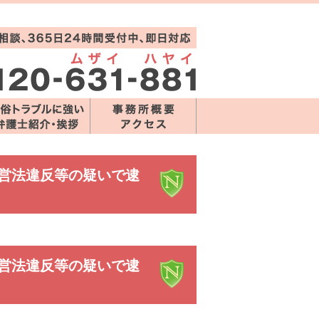
営法違反等の疑いで逮
営法違反等の疑いで逮