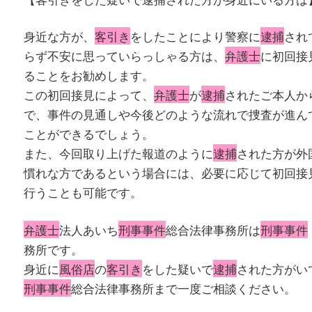
身近な方が、
客引き
をしたことにより警察に
逮捕
され
らず不安に思っていらっしゃる方は、
弁護士
に初回接
ることをお勧めします。
この初回接見によって、
弁護士
が
逮捕
されたご本人か
で、事件の見通しや今後どのような流れで捜査が進ん
ことができるでしょう。
また、今回取り上げた報道のように
逮捕
された方が外
慣れな方であるという場合には、必要に応じて初回接
行うことも可能です。
弁護士
法人あいち
刑事事件
総合法律事務所は
刑事事件
務所です。
身近に
風俗店
の
客引き
をした疑いで
逮捕
された方がい
刑事事件
総合法律事務所まで一度ご相談ください。