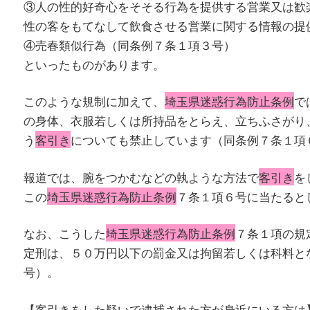
③人の性的好奇心をそそる行為を提供する営業又は歓
性の客をもてなして飲食させる営業に関する情報の提
④売春類似行為（同条例７条１項３号）
といったものがあります。
このような規制に加えて、
埼玉県迷惑行為防止条例
で
の身体、衣服若しくは所持品をとらえ、立ちふさがり
う
客引き
についても禁止しています（同条例７条１項
報道では、腕をつかむなどの執ような方法で
客引き
を
この
埼玉県迷惑行為防止条例
７条１項６号に当たると
なお、こうした
埼玉県迷惑行為防止条例
７条１項の規
定刑は、５０万円以下の罰金又は拘留若しくは科料と
号）。
【客引きをした疑いで逮捕された方が身近にいる方は