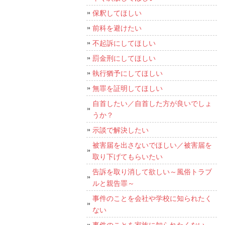
保釈してほしい
前科を避けたい
不起訴にしてほしい
罰金刑にしてほしい
執行猶予にしてほしい
無罪を証明してほしい
自首したい／自首した方が良いでしょ
うか？
示談で解決したい
被害届を出さないでほしい／被害届を
取り下げてもらいたい
告訴を取り消して欲しい～風俗トラブ
ルと親告罪～
事件のことを会社や学校に知られたく
ない
事件のことを家族に知られたくない