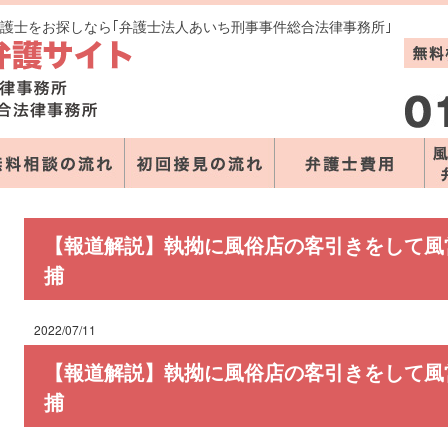
弁護士をお探しなら｢弁護士法人あいち刑事事件総合法律事務所｣
【報道解説】執拗に風俗店の客引きをして風
捕
2022/07/11
【報道解説】執拗に風俗店の客引きをして風
捕