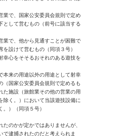
営業で、国家公安委員会規則で定め
下として営むもの（前号に該当する
営業で、他から見通すことが困難で
席を設けて営むもの（同項３号）
射幸心をそそるおそれのある遊技を
で本来の用途以外の用途として射幸
の（国家公安委員会規則で定めるも
れた施設（旅館業その他の営業の用
を除く。）において当該遊技設備に
く。）（同項５号）
れたのかが定かではありませんが、
いで逮捕されたのだと考えられま