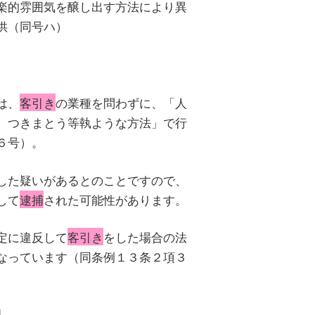
楽的雰囲気を醸し出す方法により異
供（同号ハ）
は、
客引き
の業種を問わずに、「人
、つきまとう等執ような方法」で行
６号）。
した疑いがあるとのことですので、
して
逮捕
された可能性があります。
定に違反して
客引き
をした場合の法
なっています（同条例１３条２項３
】