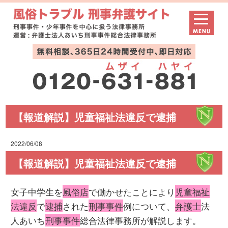
【報道解説】児童福祉法違反で逮捕
2022/06/08
【報道解説】児童福祉法違反で逮捕
女子中学生を
風俗店
で働かせたことにより
児童福祉
法違反
で
逮捕
された
刑事事件
例について、
弁護士
法
人あいち
刑事事件
総合法律事務所が解説します。