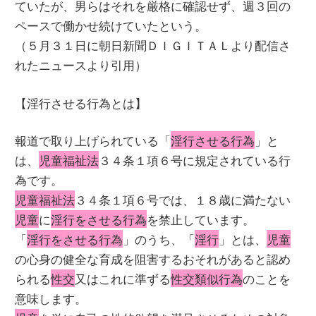
ていたが、男らはそれを厳格に確認せず、週３回の
ペースで働かせ続けていたという。
（５月３１日に朝日新聞ＤＩＧＩＴＡＬより配信さ
れたニュースより引用）
【淫行させる行為とは】
報道で取り上げられている「
淫行させる行為
」と
は、
児童福祉法
３４条１項６号に規定されている行
為です。
児童福祉法
３４条１項６号では、１８歳に満たない
児童
に
淫行をさせる行為
を禁止しています。
「
淫行をさせる行為
」のうち、「
淫行
」とは、
児童
の心身の健全な育成を阻害するおそれがあると認め
られる
性交
又はこれに準ずる
性交類似行為
のことを
意味します。