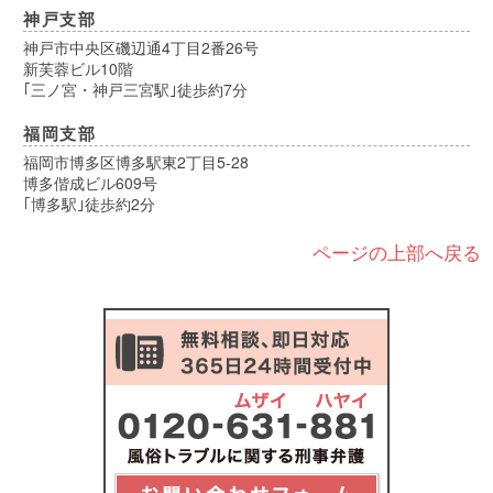
神戸支部
神戸市中央区磯辺通4丁目2番26号
新芙蓉ビル10階
｢三ノ宮・神戸三宮駅｣徒歩約7分
福岡支部
福岡市博多区博多駅東2丁目5-28
博多偕成ビル609号
｢博多駅｣徒歩約2分
ページの上部へ戻る