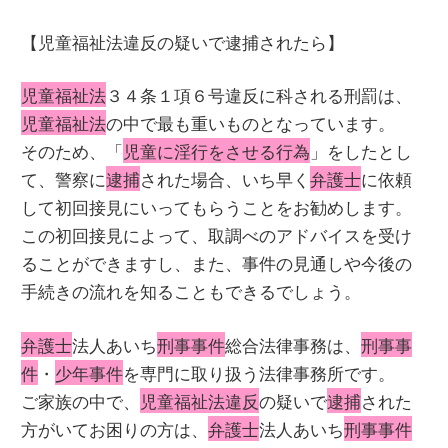
【児童福祉法違反の疑いで逮捕されたら】
児童福祉法
３４条１項６号違反に科される刑罰は、
児童福祉法
の中で最も重いものとなっています。
そのため、「
児童に淫行をさせる行為
」をしたとし
て、警察に
逮捕
された場合、いち早く
弁護士
に依頼
して初回接見にいってもらうことをお勧めします。
この初回接見によって、取調べのアドバイスを受け
ることができますし、また、事件の見通しや今後の
手続きの流れを知ることもできるでしょう。
弁護士
法人あいち
刑事事件
総合法律事務は、
刑事事
件
・
少年事件
を専門に取り扱う法律事務所です。
ご家族の中で、
児童福祉法違反
の疑いで
逮捕
された
方がいてお困りの方は、
弁護士
法人あいち
刑事事件