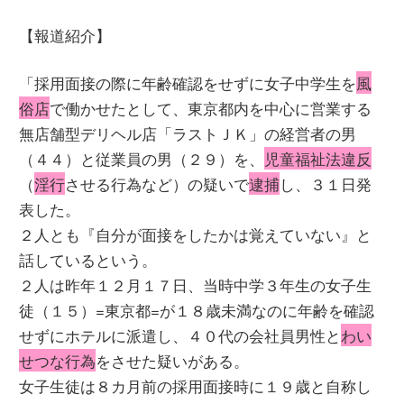
【報道紹介】
「採用面接の際に年齢確認をせずに女子中学生を
風
俗店
で働かせたとして、東京都内を中心に営業する
無店舗型デリヘル店「ラストＪＫ」の経営者の男
（４４）と従業員の男（２９）を、
児童福祉法違反
（
淫行
させる行為など）の疑いで
逮捕
し、３１日発
表した。
２人とも『自分が面接をしたかは覚えていない』と
話しているという。
２人は昨年１２月１７日、当時中学３年生の女子生
徒（１５）=東京都=が１８歳未満なのに年齢を確認
せずにホテルに派遣し、４０代の会社員男性と
わい
せつな行為
をさせた疑いがある。
女子生徒は８カ月前の採用面接時に１９歳と自称し