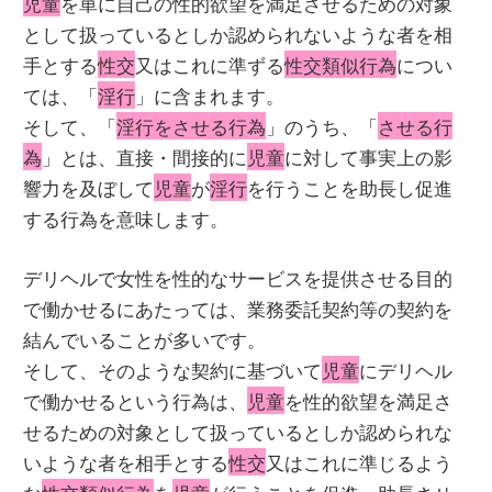
児童
を単に自己の性的欲望を満足させるための対象
として扱っているとしか認められないような者を相
手とする
性交
又はこれに準ずる
性交類似行為
につい
ては、「
淫行
」に含まれます。
そして、「
淫行をさせる行為
」のうち、「
させる行
為
」とは、直接・間接的に
児童
に対して事実上の影
響力を及ぼして
児童
が
淫行
を行うことを助長し促進
する行為を意味します。
デリヘルで女性を性的なサービスを提供させる目的
で働かせるにあたっては、業務委託契約等の契約を
結んでいることが多いです。
そして、そのような契約に基づいて
児童
にデリヘル
で働かせるという行為は、
児童
を性的欲望を満足さ
せるための対象として扱っているとしか認められな
いような者を相手とする
性交
又はこれに準じるよう