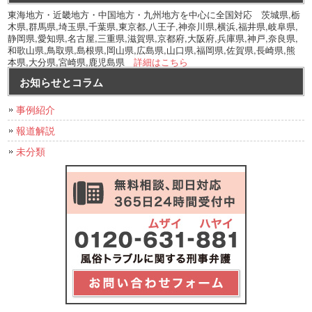
東海地方・近畿地方・中国地方・九州地方を中心に全国対応 茨城県,栃
木県,群馬県,埼玉県,千葉県,東京都,八王子,神奈川県,横浜,福井県,岐阜県,
静岡県,愛知県,名古屋,三重県,滋賀県,京都府,大阪府,兵庫県,神戸,奈良県,
和歌山県,鳥取県,島根県,岡山県,広島県,山口県,福岡県,佐賀県,長崎県,熊
本県,大分県,宮崎県,鹿児島県
詳細はこちら
お知らせとコラム
事例紹介
報道解説
未分類