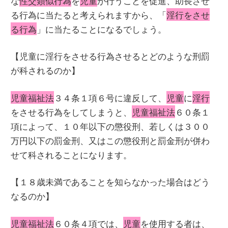
な
性交類似行為
を
児童
が行うことを促進、助長させ
る行為に当たると考えられますから、「
淫行をさせ
る行為
」に当たることになるでしょう。
【児童に淫行をさせる行為させるとどのような刑罰
が科されるのか】
児童福祉法
３４条１項６号に違反して、
児童
に
淫行
をさせる行為をしてしまうと、
児童福祉法
６０条１
項によって、１０年以下の懲役刑、若しくは３００
万円以下の罰金刑、又はこの懲役刑と罰金刑が併わ
せて科されることになります。
【１８歳未満であることを知らなかった場合はどう
なるのか】
児童福祉法
６０条４項では、
児童
を使用する者は、