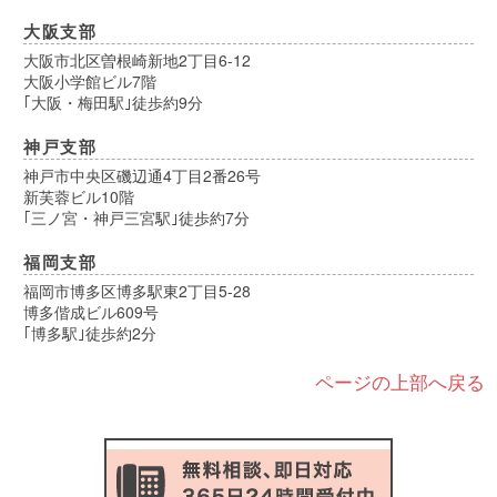
大阪支部
大阪市北区曽根崎新地2丁目6-12
大阪小学館ビル7階
｢大阪・梅田駅｣徒歩約9分
神戸支部
神戸市中央区磯辺通4丁目2番26号
新芙蓉ビル10階
｢三ノ宮・神戸三宮駅｣徒歩約7分
福岡支部
福岡市博多区博多駅東2丁目5-28
博多偕成ビル609号
｢博多駅｣徒歩約2分
ページの上部へ戻る