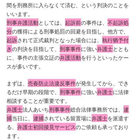
間を刑務所に入らなくて済む、という判決のことを
いいます。
刑事弁護活動
としては、
起訴前
の事件は、
不起訴処
分
の獲得による刑事処罰の回避を目指し、他方で、
起訴
されて正式裁判となった場合には、
執行猶予付
き
の判決を目指して、
刑事事件
に強い
弁護士
ととも
に、事件の主張立証の
弁護活動
を行うといったケー
スが多いです。
まずは、
売春防止法違反事件
が発生してから、でき
るだけ早期の段階で、
刑事事件
に強い
弁護士
に法律
相談することが重要です。
弁護士
法人あいち
刑事事件
総合法律事務所では、
逮
捕
当日に、
逮捕
されている留置場に
弁護士
を派遣す
る、
弁護士初回接見サービス
のご依頼も承っており
ます。