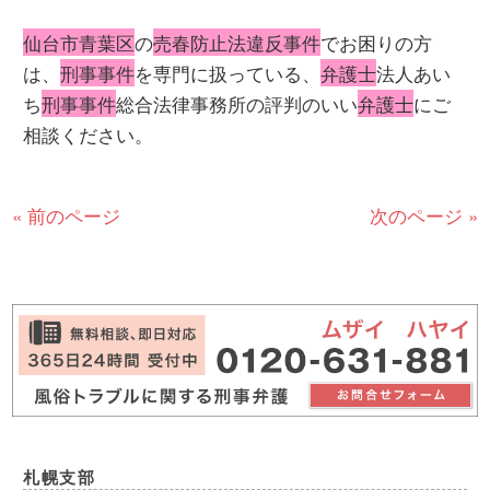
仙台市青葉区
の
売春防止法違反事件
でお困りの方
は、
刑事事件
を専門に扱っている、
弁護士
法人あい
ち
刑事事件
総合法律事務所の評判のいい
弁護士
にご
相談ください。
« 前のページ
次のページ »
札幌支部