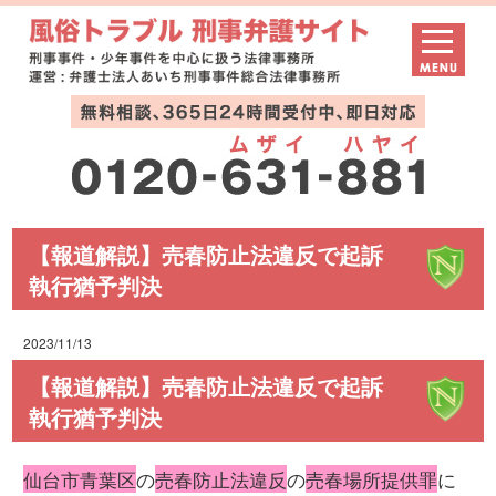
【報道解説】売春防止法違反で起訴
執行猶予判決
2023/11/13
【報道解説】売春防止法違反で起訴
執行猶予判決
仙台市青葉区
の
売春防止法違反
の
売春場所提供罪
に