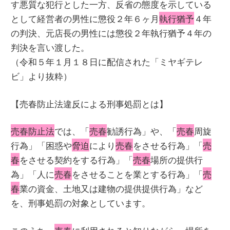
す悪質な犯行とした一方、反省の態度を示している
として経営者の男性に懲役２年６ヶ月
執行猶予
４年
の判決、元店長の男性には懲役２年執行猶予４年の
判決を言い渡した。
（令和５年１月１８日に配信された「ミヤギテレ
ビ」より抜粋）
【売春防止法違反による刑事処罰とは】
売春防止法
では、「
売春
勧誘行為」や、「
売春
周旋
行為」「困惑や
脅迫
により
売春
をさせる行為」「
売
春
をさせる契約をする行為」「
売春
場所の提供行
為」「人に
売春
をさせることを業とする行為」「
売
春
業の資金、土地又は建物の提供提供行為」など
を、刑事処罰の対象としています。