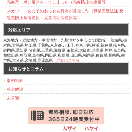
売春業・ポン引きをしてしまった（売春防止法違反等）
スカウト・女の子のあっせん行為が発覚した（職業安定法違 反・
迷惑防止条例違反・児童福祉法違反等）
対応エリア
東海地方・近畿地方・中国地方・九州地方を中心に全国対応 茨城県,栃
木県,群馬県,埼玉県,千葉県,東京都,八王子,神奈川県,横浜,福井県,岐阜県,
静岡県,愛知県,名古屋,三重県,滋賀県,京都府,大阪府,兵庫県,神戸,奈良県,
和歌山県,鳥取県,島根県,岡山県,広島県,山口県,福岡県,佐賀県,長崎県,熊
本県,大分県,宮崎県,鹿児島県
詳細はこちら
お知らせとコラム
事例紹介
報道解説
未分類