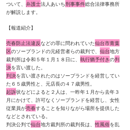
ついて、
弁護士
法人あいち
刑事事件
総合法律事務所
が解説します。
【報道紹介】
売春防止法違反
などの罪に問われていた
仙台市青葉
区
のソープランドの元経営者らの裁判で、
仙台
地方
裁判所は令和５年１月１８日に、
執行猶予付き
の
判
決
を言い渡した。
判決
を言い渡されたのはソープランドを経営してい
た６５歳男性と、元店長の４７歳男性。
起訴
状などによると２人は、一昨年１月から去年３
月にかけて、許可なくソープランドを経営し、女性
従業員が
売春
することを知りながら場所を提供した
などとされている。
判決公判で
仙台
地方裁判所の裁判長は、
性風俗
を乱