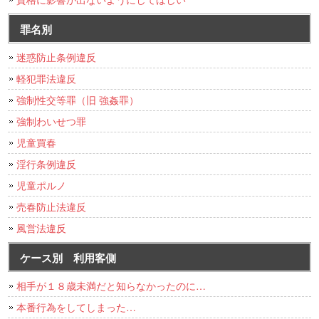
罪名別
迷惑防止条例違反
軽犯罪法違反
強制性交等罪（旧 強姦罪）
強制わいせつ罪
児童買春
淫行条例違反
児童ポルノ
売春防止法違反
風営法違反
ケース別 利用客側
相手が１８歳未満だと知らなかったのに…
本番行為をしてしまった…