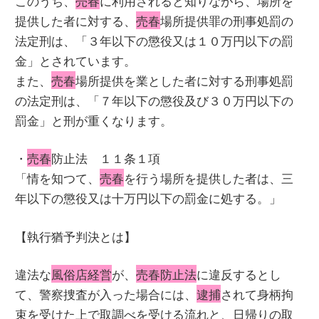
このうち、
売春
に利用されると知りながら、場所を
提供した者に対する、
売春
場所提供罪の刑事処罰の
法定刑は、「３年以下の懲役又は１０万円以下の罰
金」とされています。
また、
売春
場所提供を業とした者に対する刑事処罰
の法定刑は、「７年以下の懲役及び３０万円以下の
罰金」と刑が重くなります。
・
売春
防止法 １１条１項
「情を知つて、
売春
を行う場所を提供した者は、三
年以下の懲役又は十万円以下の罰金に処する。」
【執行猶予判決とは】
違法な
風俗店経営
が、
売春防止法
に違反するとし
て、警察捜査が入った場合には、
逮捕
されて身柄拘
束を受けた上で取調べを受ける流れと、日帰りの取