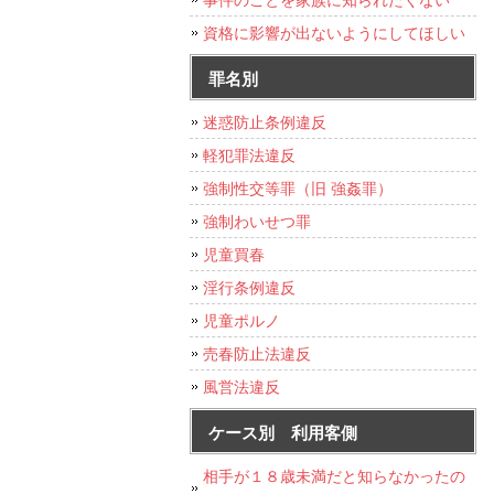
資格に影響が出ないようにしてほしい
罪名別
迷惑防止条例違反
軽犯罪法違反
強制性交等罪（旧 強姦罪）
強制わいせつ罪
児童買春
淫行条例違反
児童ポルノ
売春防止法違反
風営法違反
ケース別 利用客側
相手が１８歳未満だと知らなかったの