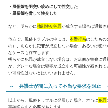
・風俗嬢を羽交い絞めにして性交した
・風俗嬢を脅して性交した
など、明らかに
強制性交等罪
が成立する場合は通報さ
他方で、風俗トラブルの中には、
本番行為
はしたもの
の）、明らかに犯罪が成立しない場合、あるいは犯罪
なケースも存在します。
明らかに犯罪が成立しない場合は、お店側が警察に通
が、グレーな場合は犯罪が成立する可能性が残されて
い可能性はないとはいいきれません。
～ 弁護士が間に入って不当な要求を阻止 
以上から、風俗トラブルに発展した場合、本当に
犯罪
実確認をする必要があります。