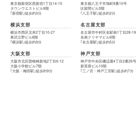
東京都新宿区西新宿1丁目14-15
東京都八王子市旭町8番10号
タウンウエストビル9階
比留間ビル3階
｢新宿駅｣徒歩約3分
｢八王子駅｣徒歩約2分
横浜支部
名古屋支部
横浜市西区北幸2丁目10-27
名古屋市中村区名駅南1丁目28-1
東武立野ビル8階
名南クリヤマビル6階
｢横浜駅｣徒歩約9分
｢名古屋駅｣徒歩約5分
大阪支部
神戸支部
大阪市北区曽根崎新地2丁目6-12
神戸市中央区磯辺通4丁目2番26
大阪小学館ビル7階
新芙蓉ビル10階
｢大阪・梅田駅｣徒歩約9分
｢三ノ宮・神戸三宮駅｣徒歩約7分