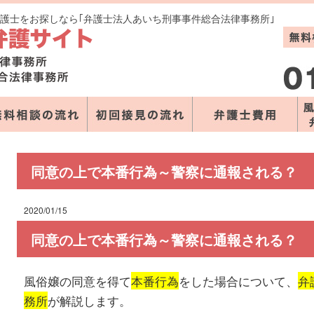
弁護士をお探しなら｢弁護士法人あいち刑事事件総合法律事務所｣
同意の上で本番行為～警察に通報される？
2020/01/15
同意の上で本番行為～警察に通報される？
風俗嬢の同意を得て
本番行為
をした場合について、
弁
務所
が解説します。