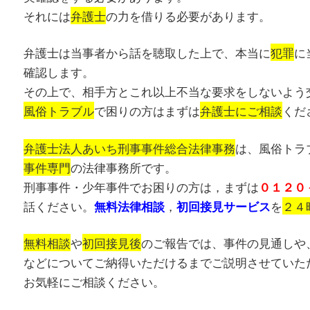
それには
弁護士
の力を借りる必要があります。
弁護士は当事者から話を聴取した上で、本当に
犯罪
に
確認します。
その上で、相手方とこれ以上不当な要求をしないよう
風俗トラブル
で困りの方はまずは
弁護士にご相談
くだ
弁護士法人あいち刑事事件総合法律事務
は、風俗トラ
事件専門
の法律事務所です。
刑事事件・少年事件でお困りの方は，まずは
０１２０
話ください。
，
を
２４
無料法律相談
初回接見サービス
無料相談
や
初回接見後
のご報告では、事件の見通しや
などについてご納得いただけるまでご説明させていた
お気軽にご相談ください。