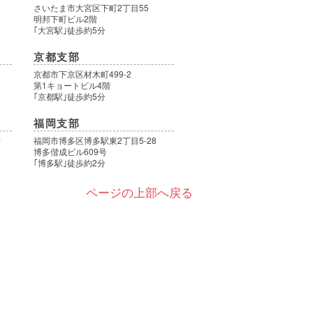
さいたま市大宮区下町2丁目55
明邦下町ビル2階
｢大宮駅｣徒歩約5分
京都支部
9
京都市下京区材木町499-2
第1キョートビル4階
｢京都駅｣徒歩約5分
福岡支部
号
福岡市博多区博多駅東2丁目5-28
博多偕成ビル609号
｢博多駅｣徒歩約2分
ページの上部へ戻る