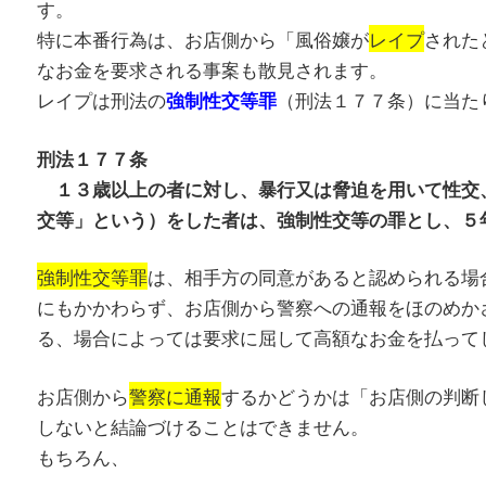
す。
特に本番行為は、お店側から「風俗嬢が
レイプ
された
なお金を要求される事案も散見されます。
レイプは刑法の
（刑法１７７条）に当た
強制性交等罪
刑法１７７条
１３歳以上の者に対し、暴行又は脅迫を用いて性交
交等」という）をした者は、強制性交等の罪とし、５
強制性交等罪
は、相手方の同意があると認められる場
にもかかわらず、お店側から警察への通報をほのめか
る、場合によっては要求に屈して高額なお金を払って
お店側から
警察に通報
するかどうかは「お店側の判断
しないと結論づけることはできません。
もちろん、