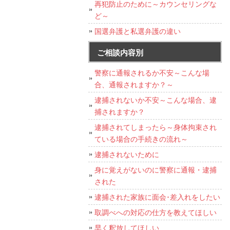
再犯防止のために～カウンセリングな
ど～
国選弁護と私選弁護の違い
ご相談内容別
警察に通報されるか不安～こんな場
合、通報されますか？～
逮捕されないか不安～こんな場合、逮
捕されますか？
逮捕されてしまったら～身体拘束され
ている場合の手続きの流れ～
逮捕されないために
身に覚えがないのに警察に通報・逮捕
された
逮捕された家族に面会･差入れをしたい
取調べへの対応の仕方を教えてほしい
早く釈放してほしい