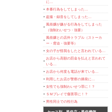
に…
本番行為をしてしまった…
盗撮・録音をしてしまった…
風俗嬢が嫌がる行為をしてしまった
（強制わいせつ・強要）
風俗嬢との店外トラブル（ストーカ
ー・脅迫・強要等）
女の子が怪我をしたと言われている…
お店から高額の罰金を払えと言われて
いる…
お店から何度も電話が来ている…
利用したお店が警察の摘発に…
女性でも強制わいせつ罪に！？
ＳＭプレイで傷害罪に！？
男性同士での性行為
ケース別 風俗店・風俗嬢側