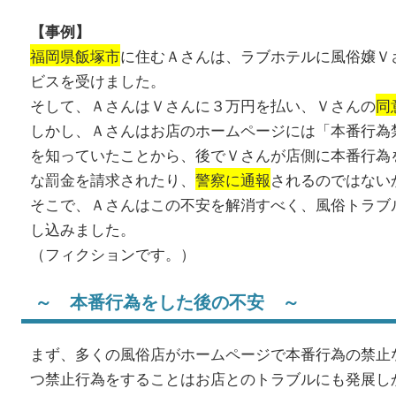
【事例】
福岡県飯塚市
に住むＡさんは、ラブホテルに風俗嬢Ｖ
ビスを受けました。
そして、ＡさんはＶさんに３万円を払い、Ｖさんの
同
しかし、Ａさんはお店のホームページには「本番行為
を知っていたことから、後でＶさんが店側に本番行為
な罰金を請求されたり、
警察に通報
されるのではない
そこで、Ａさんはこの不安を解消すべく、風俗トラブ
し込みました。
（フィクションです。）
～ 本番行為をした後の不安 ～
まず、多くの風俗店がホームページで本番行為の禁止
つ禁止行為をすることはお店とのトラブルにも発展し