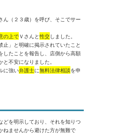
さん（２３歳）を呼び、そこでサー
意の上で
Ｖさんと
性交
しました。
禁止」と明確に掲示されていたこと
をしたことを報告し、店側から高額
かと不安になりました。
ルに強い
弁護士
に
無料法律相談
を申
などを明示しており、それを知りつ
かねませんから避けた方が無難で