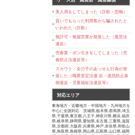
美人局をしてしまった（詐欺・恐喝）
貢いでもらった利用客から騙されたと
いわれた（詐欺）
無許可・無届営業が発覚した（風営法
違反）
売春業・ポン引きをしてしまった（売
春防止法違反等）
スカウト・女の子のあっせん行為が発
覚した（職業安定法違 反・迷惑防止条
例違反・児童福祉法違反等）
対応エリア
東海地方・近畿地方・中国地方・九州地方を
中心に全国対応 茨城県,栃木県,群馬県,埼玉
県,千葉県,東京都,八王子,神奈川県,横浜,福井
県,岐阜県,静岡県,愛知県,名古屋,三重県,滋賀
県,京都府,大阪府,兵庫県,神戸,奈良県,和歌山
県,鳥取県,島根県,岡山県,広島県,山口県,福岡