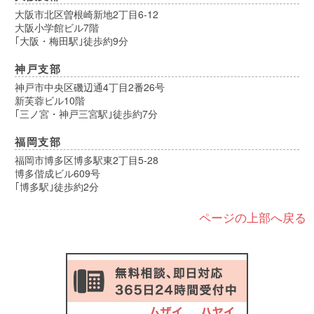
大阪市北区曽根崎新地2丁目6-12
大阪小学館ビル7階
｢大阪・梅田駅｣徒歩約9分
神戸支部
神戸市中央区磯辺通4丁目2番26号
新芙蓉ビル10階
｢三ノ宮・神戸三宮駅｣徒歩約7分
福岡支部
福岡市博多区博多駅東2丁目5-28
博多偕成ビル609号
｢博多駅｣徒歩約2分
ページの上部へ戻る