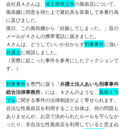
会社員Ａさんは、
埼玉県秩父市
の風俗店について、
風俗嬢に同意を得た上で避妊具を装着して本番行為
に及びました。
後日、この風俗嬢から「妊娠してしまった。」旨の
メールがＡさんの携帯電話に届きました。
Ａさんは、どうしていいか分からず
刑事事件
に強い
弁護士
に相談しました。
（実際に起こった事件を参考にしたフィクションで
す。）
刑事事件
を専門に扱う『
弁護士法人あいち刑事事件
』には、Ａさんのような、
風俗トラ
総合法律事務所
ブル
に関する事件の法律相談がよく寄せられます。
合法な性風俗店を利用すること自体は、何の問題も
ありませんが、お店で決められたルールを守らなか
ったり、非合法な性風俗店を利用していると思まぬ