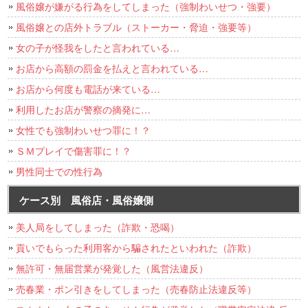
風俗嬢が嫌がる行為をしてしまった（強制わいせつ・強要）
風俗嬢との店外トラブル（ストーカー・脅迫・強要等）
女の子が怪我をしたと言われている…
お店から高額の罰金を払えと言われている…
お店から何度も電話が来ている…
利用したお店が警察の摘発に…
女性でも強制わいせつ罪に！？
ＳＭプレイで傷害罪に！？
男性同士での性行為
ケース別 風俗店・風俗嬢側
美人局をしてしまった（詐欺・恐喝）
貢いでもらった利用客から騙されたといわれた（詐欺）
無許可・無届営業が発覚した（風営法違反）
売春業・ポン引きをしてしまった（売春防止法違反等）