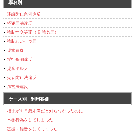
罪名別
迷惑防止条例違反
軽犯罪法違反
強制性交等罪（旧 強姦罪）
強制わいせつ罪
児童買春
淫行条例違反
児童ポルノ
売春防止法違反
風営法違反
ケース別 利用客側
相手が１８歳未満だと知らなかったのに…
本番行為をしてしまった…
盗撮・録音をしてしまった…