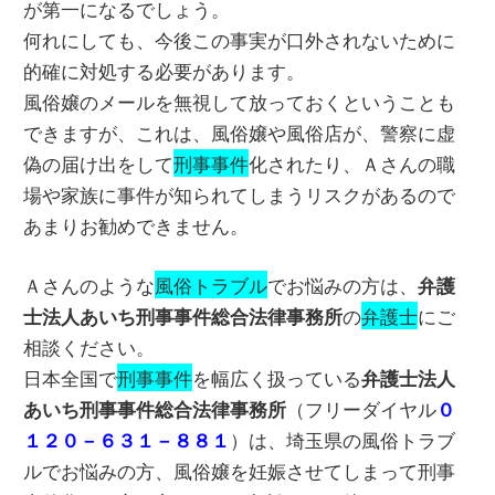
が第一になるでしょう。
何れにしても、今後この事実が口外されないために
的確に対処する必要があります。
風俗嬢のメールを無視して放っておくということも
できますが、これは、風俗嬢や風俗店が、警察に虚
偽の届け出をして
刑事事件
化されたり、Ａさんの職
場や家族に事件が知られてしまうリスクがあるので
あまりお勧めできません。
Ａさんのような
風俗トラブル
でお悩みの方は、
弁護
の
弁護士
にご
士法人あいち刑事事件総合法律事務所
相談ください。
日本全国で
刑事事件
を幅広く扱っている
弁護士法人
（フリーダイヤル
あいち刑事事件総合法律事務所
０
）は、埼玉県の風俗トラブ
１２０－６３１－８８１
ルでお悩みの方、風俗嬢を妊娠させてしまって刑事