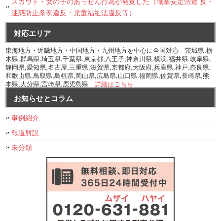
スカウト・女の子のあっせん行為が発覚した（職業安定法違 反・
迷惑防止条例違反・児童福祉法違反等）
対応エリア
東海地方・近畿地方・中国地方・九州地方を中心に全国対応 茨城県,栃
木県,群馬県,埼玉県,千葉県,東京都,八王子,神奈川県,横浜,福井県,岐阜県,
静岡県,愛知県,名古屋,三重県,滋賀県,京都府,大阪府,兵庫県,神戸,奈良県,
和歌山県,鳥取県,島根県,岡山県,広島県,山口県,福岡県,佐賀県,長崎県,熊
本県,大分県,宮崎県,鹿児島県
詳細はこちら
お知らせとコラム
事例紹介
報道解説
未分類