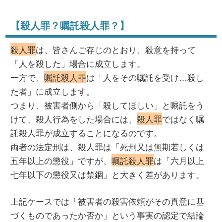
【殺人罪？嘱託殺人罪？】
殺人罪
は、皆さんご存じのとおり、殺意を持って
「人を殺した」場合に成立します。
一方で、
嘱託殺人罪
は「人をその嘱託を受け…殺し
た者」に成立します。
つまり、被害者側から「殺してほしい」と嘱託をう
けて、殺人行為をした場合には、
殺人罪
ではなく嘱
託殺人罪が成立することになるのです。
両者の法定刑は、殺人罪は「死刑又は無期若しくは
五年以上の懲役」ですが、
嘱託殺人罪
は「六月以上
七年以下の懲役又は禁錮」と大きく差があります。
上記ケースでは「被害者の殺害依頼がその真意に基
づくものであったか否か」という事実の認定で結論