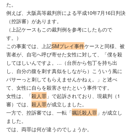
た。
例えば、大阪高等裁判所による平成10年7月16日判決
（控訴審）があります。
（上記ケースもこの裁判例を参考にしたもので
す。）
この事案では、上記
SMプレイ事件
ケースと同様、被
害者が、自宅へ呼び寄せた女性に対して、「僕を殺
してほしいんですよ。…（台所から包丁を持ち出
し、自分の腹を刺す真似をしながら）こういう風に
バサーっと刺してもらえませんかねぇ。」と述べ
て、女性に自らを殺害させたという事件です。
女性は、「
殺人罪
」で起訴されており、現裁判（1
審）では、
殺人罪
が成立しました。
一方で、控訴審では、一転「
嘱託殺人罪
」が成立し
ました。
では、両罪は何が違うのでしょうか。