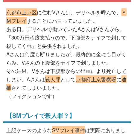
京都市上京区
に住むVさんは、デリヘルを呼んで、
Ｓ
Ｍプレイ
することにハマっていました。
ある日、デリヘルで働いていたAさんはVさんから、
「300万円程度支払うので、下腹部をナイフで刺して
殺してくれ」と要供されました。
Aさんは何度も断りましたが、最終的に金にも目がく
らみ、Vさんの下腹部をナイフで刺しました。
その結果、Vさんは下腹部からの出血により死亡して
しまい、Aさんは
殺人罪
として
京都府上京警察署
に
逮
捕
されてしまいました。
（フィクションです）
【SMプレイで殺人罪？】
上記ケースのような
SMプレイ事件
は実際にありまし