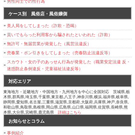
男性同士での性行為
ケース別 風俗店・風俗嬢側
美人局をしてしまった（詐欺・恐喝）
貢いでもらった利用客から騙されたといわれた（詐欺）
無許可・無届営業が発覚した（風営法違反）
売春業・ポン引きをしてしまった（売春防止法違反等）
スカウト・女の子のあっせん行為が発覚した（職業安定法違 反・
迷惑防止条例違反・児童福祉法違反等）
対応エリア
東海地方・近畿地方・中国地方・九州地方を中心に全国対応 茨城県,栃
木県,群馬県,埼玉県,千葉県,東京都,八王子,神奈川県,横浜,福井県,岐阜県,
静岡県,愛知県,名古屋,三重県,滋賀県,京都府,大阪府,兵庫県,神戸,奈良県,
和歌山県,鳥取県,島根県,岡山県,広島県,山口県,福岡県,佐賀県,長崎県,熊
本県,大分県,宮崎県,鹿児島県
詳細はこちら
お知らせとコラム
事例紹介