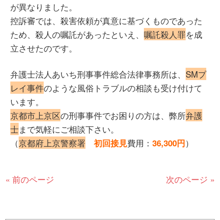
が異なりました。
控訴審では、殺害依頼が真意に基づくものであった
ため、殺人の嘱託があったといえ、
嘱託殺人罪
を成
立させたのです。
弁護士法人あいち刑事事件総合法律事務所は、
SMプ
レイ事件
のような風俗トラブルの相談も受け付けて
います。
京都市上京区
の刑事事件でお困りの方は、弊所
弁護
士
まで気軽にご相談下さい。
（
京都府上京警察署
費用：
）
初回接見
36,300円
« 前のページ
次のページ »