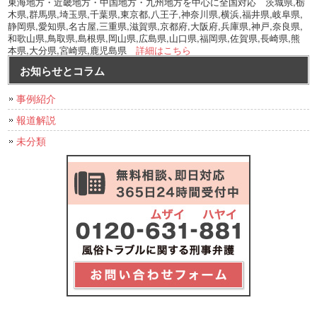
東海地方・近畿地方・中国地方・九州地方を中心に全国対応 茨城県,栃
木県,群馬県,埼玉県,千葉県,東京都,八王子,神奈川県,横浜,福井県,岐阜県,
静岡県,愛知県,名古屋,三重県,滋賀県,京都府,大阪府,兵庫県,神戸,奈良県,
和歌山県,鳥取県,島根県,岡山県,広島県,山口県,福岡県,佐賀県,長崎県,熊
本県,大分県,宮崎県,鹿児島県
詳細はこちら
お知らせとコラム
事例紹介
報道解説
未分類