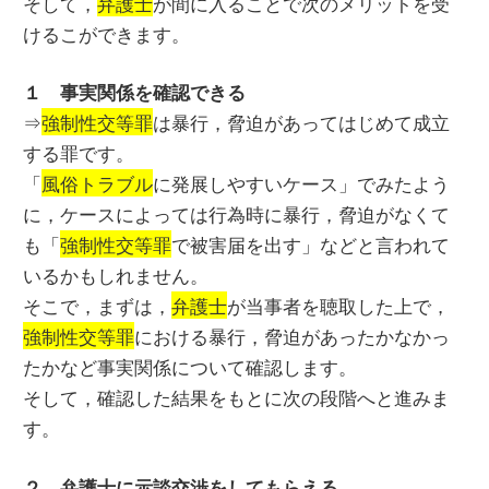
そして，
弁護士
が間に入ることで次のメリットを受
けるこができます。
１ 事実関係を確認できる
⇒
強制性交等罪
は暴行，脅迫があってはじめて成立
する罪です。
「
風俗トラブル
に発展しやすいケース」でみたよう
に，ケースによっては行為時に暴行，脅迫がなくて
も「
強制性交等罪
で被害届を出す」などと言われて
いるかもしれません。
そこで，まずは，
弁護士
が当事者を聴取した上で，
強制性交等罪
における暴行，脅迫があったかなかっ
たかなど事実関係について確認します。
そして，確認した結果をもとに次の段階へと進みま
す。
２ 弁護士に示談交渉をしてもらえる