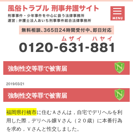
強制性交等罪で被害届
2019/03/21
強制性交等罪で被害届
福岡県行橋市
に住むＡさんは，自宅でデリヘルを利
用した際，デリヘル嬢Ｖさん（２０歳）に本番行為
を求め，Ｖさんと性交しました。