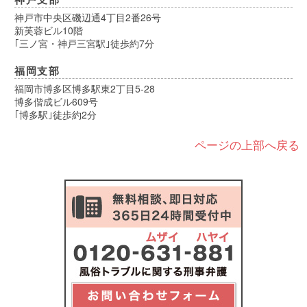
神戸市中央区磯辺通4丁目2番26号
新芙蓉ビル10階
｢三ノ宮・神戸三宮駅｣徒歩約7分
福岡支部
福岡市博多区博多駅東2丁目5-28
博多偕成ビル609号
｢博多駅｣徒歩約2分
ページの上部へ戻る