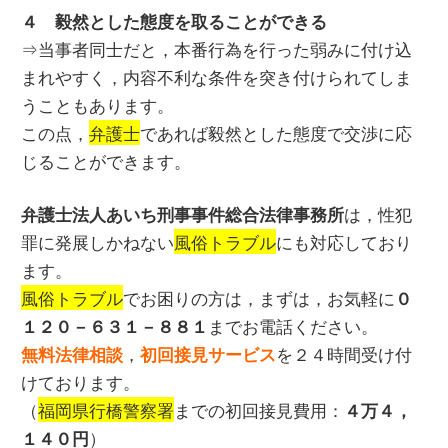
４ 毅然とした態度を取ることができる
⇒当事者同士だと，本番行為を行った弱みに付け込
まれやすく，内容不利な条件を突き付けられてしま
うこともあります。
この点，
弁護士
であれば毅然とした態度で交渉に応
じることができます。
は，性犯
弁護士法人あいち刑事事件総合法律事務所
罪に発展しかねない
風俗トラブル
にも対応しており
ます。
風俗トラブル
でお困りの方は，まずは，お気軽に
０
までお電話ください。
１２０－６３１－８８１
，
を２４時間受け付
無料法律相談
初回接見サービス
けております。
（
福岡県行橋警察署
までの初回接見費用：
４万４，
）
１４０円