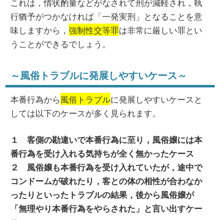
これは，情状酌量などがなされて刑が減軽され，執
行猶予がつかなければ「一発実刑」となることを意
味しますから，
強制性交等罪
は非常に厳しい罪とい
うことができるでしょう。
～風俗トラブルに発展しやすいケース～
本番行為から
風俗トラブル
に発展しやすいケースと
しては以下のケースが多く見られます。
１ 客側の勘違いで本番行為に至り，風俗嬢には本
番行為を受け入れる気持ちが全く無かったケース
２ 風俗嬢も本番行為を受け入れていたが，途中で
コンドームが破れたり，客との体の相性が合わなか
ったりといったトラブルの結果，後から風俗嬢が
「無理やり本番行為をやらされた」と言い出すケー