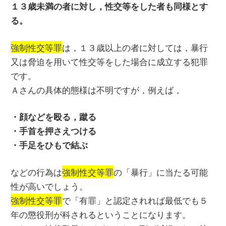
１３歳未満の者に対し，性交等をした者も同様とす
る。
強制性交等罪
は，１３歳以上の者に対しては，暴行
又は脅迫を用いて性交等をした場合に成立する犯罪
です。
Ａさんの具体的態様は不明ですが，例えば，
・顔などを殴る，蹴る
・手首を押さえつける
・手足をひもで結ぶ
などの行為は
強制性交等罪
の「暴行」に当たる可能
性が高いでしょう。
強制性交等罪
で「有罪」と認定されれば最低でも５
年の懲役刑が科されるということになります。