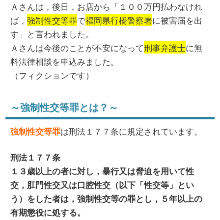
Ａさんは，後日，お店から「１００万円払わなけれ
ば，
強制性交等罪
で
福岡県行橋警察署
に被害届を出
す」と言われました。
Ａさんは今後のことが不安になって
刑事弁護士
に無
料法律相談を申込みました。
（フィクションです）
～強制性交等罪とは？～
は刑法１７７条に規定されています。
強制性交等罪
刑法１７７条
１３歳以上の者に対し，暴行又は脅迫を用いて性
交，肛門性交又は口腔性交（以下「性交等」とい
う）をした者は，強制性交等の罪とし，５年以上の
有期懲役に処する。