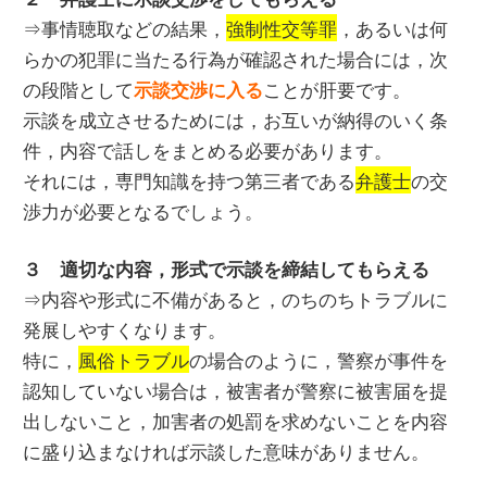
⇒事情聴取などの結果，
強制性交等罪
，あるいは何
らかの犯罪に当たる行為が確認された場合には，次
の段階として
ことが肝要です。
示談交渉に入る
示談を成立させるためには，お互いが納得のいく条
件，内容で話しをまとめる必要があります。
それには，専門知識を持つ第三者である
弁護士
の交
渉力が必要となるでしょう。
３ 適切な内容，形式で示談を締結してもらえる
⇒内容や形式に不備があると，のちのちトラブルに
発展しやすくなります。
特に，
風俗トラブル
の場合のように，警察が事件を
認知していない場合は，被害者が警察に被害届を提
出しないこと，加害者の処罰を求めないことを内容
に盛り込まなければ示談した意味がありません。