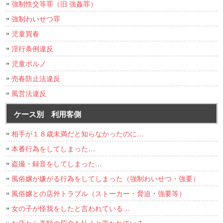
強制性交等罪（旧 強姦罪）
強制わいせつ罪
児童買春
淫行条例違反
児童ポルノ
売春防止法違反
風営法違反
ケース別 利用客側
相手が１８歳未満だと知らなかったのに…
本番行為をしてしまった…
盗撮・録音をしてしまった…
風俗嬢が嫌がる行為をしてしまった（強制わいせつ・強要）
風俗嬢との店外トラブル（ストーカー・脅迫・強要等）
女の子が怪我をしたと言われている…
お店から高額の罰金を払えと言われている…