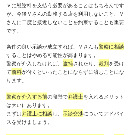
Ｖに慰謝料を支払う必要があることはもちろんです
が、今後Ｖさんの勤務する店を利用しないこと、Ｖ
さんに二度と接近しないことを約束することも重要
です。
条件の良い示談が成立すれば、Ｖさんも
警察に相談
することはやめる可能性が高まります。
警察が介入しなければ、
逮捕
されたり、
裁判
を受け
て
前科
が付くといったことにならずに済むことにな
ります。
警察が介入する前
の段階で
弁護士
を入れるメリット
は大いにあります。
まずは
弁護士に相談
し、
示談交渉
についてアドバイ
スを受けましょう。