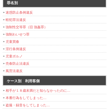
罪名別
迷惑防止条例違反
軽犯罪法違反
強制性交等罪（旧 強姦罪）
強制わいせつ罪
児童買春
淫行条例違反
児童ポルノ
売春防止法違反
風営法違反
ケース別 利用客側
相手が１８歳未満だと知らなかったのに…
本番行為をしてしまった…
盗撮・録音をしてしまった…