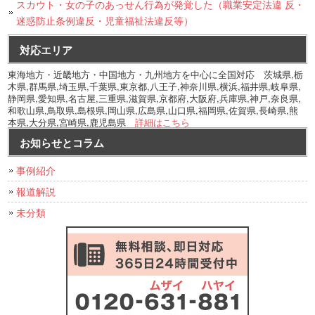
スカウト・女の子のあっせん行為が発覚した（職業安定法違 反・
迷惑防止条例違反・児童福祉法違反等）
対応エリア
東海地方・近畿地方・中国地方・九州地方を中心に全国対応 茨城県,栃
木県,群馬県,埼玉県,千葉県,東京都,八王子,神奈川県,横浜,福井県,岐阜県,
静岡県,愛知県,名古屋,三重県,滋賀県,京都府,大阪府,兵庫県,神戸,奈良県,
和歌山県,鳥取県,島根県,岡山県,広島県,山口県,福岡県,佐賀県,長崎県,熊
本県,大分県,宮崎県,鹿児島県
詳細はこちら
お知らせとコラム
事例紹介
報道解説
未分類