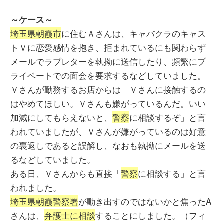
～ケース～
埼玉県朝霞市
に住むＡさんは、キャバクラのキャス
トＶに恋愛感情を抱き、拒まれているにも関わらず
メールでラブレターを執拗に送信したり、頻繁にプ
ライベートでの面会を要求するなどしていました。
Ｖさんが勤務するお店からは「Ｖさんに接触するの
はやめてほしい。Ｖさんも嫌がっているんだ。いい
加減にしてもらえないと、
警察
に相談するぞ」と言
われていましたが、Ｖさんが嫌がっているのは好意
の裏返しであると誤解し、なおも執拗にメールを送
るなどしていました。
ある日、Ｖさんからも直接「
警察
に相談する」と言
われました。
埼玉県朝霞警察署
が動き出すのではないかと焦ったA
さんは、
弁護士に相談
することにしました。（フィ