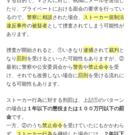
たり、プライベートにおける面会の要求を行ってい
るので、
警察に相談
された場合、
ストーカー規制法
違反事件
の
被疑者
として捜査されてしまう可能性が
あります。
捜査が開始されると、①いきなり
逮捕
されて
裁判
と
なり
罰則
を受けるといった可能性もありますが、②
最初に警察や公安委員会から
警告
や
禁止命令
を受
け、それでも改善しない場合に
罰則
を受ける流れに
なる可能性もあります。
ストーカー行為に対する刑罰は、上記①のパターン
の場合は
１年以下の懲役または１００万円以下の罰
です。
金
一方、②のうち
禁止命令
を受けていたにもかかわら
ず、
ストーカー行為
を継続した場合には、
２年以下