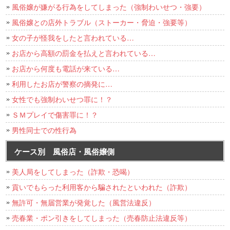
風俗嬢が嫌がる行為をしてしまった（強制わいせつ・強要）
風俗嬢との店外トラブル（ストーカー・脅迫・強要等）
女の子が怪我をしたと言われている…
お店から高額の罰金を払えと言われている…
お店から何度も電話が来ている…
利用したお店が警察の摘発に…
女性でも強制わいせつ罪に！？
ＳＭプレイで傷害罪に！？
男性同士での性行為
ケース別 風俗店・風俗嬢側
美人局をしてしまった（詐欺・恐喝）
貢いでもらった利用客から騙されたといわれた（詐欺）
無許可・無届営業が発覚した（風営法違反）
売春業・ポン引きをしてしまった（売春防止法違反等）