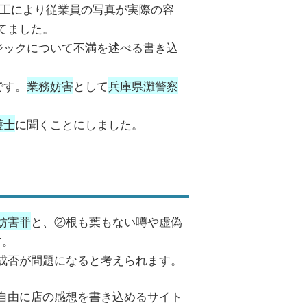
加工により従業員の写真が実際の容
てました。
ジックについて不満を述べる書き込
です。
業務妨害
として
兵庫県灘警察
護士
に聞くことにしました。
妨害罪
と、②根も葉もない噂や虚偽
す。
成否が問題になると考えられます。
自由に店の感想を書き込めるサイト