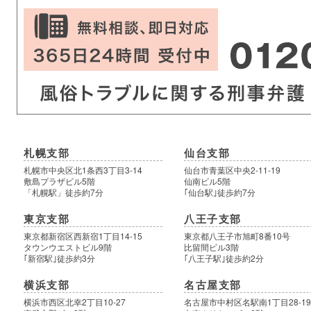
札幌支部
仙台支部
札幌市中央区北1条西3丁目3-14
仙台市青葉区中央2-11-19
敷島プラザビル5階
仙南ビル5階
「札幌駅」徒歩約7分
｢仙台駅｣徒歩約7分
東京支部
八王子支部
東京都新宿区西新宿1丁目14-15
東京都八王子市旭町8番10号
タウンウエストビル9階
比留間ビル3階
｢新宿駅｣徒歩約3分
｢八王子駅｣徒歩約2分
横浜支部
名古屋支部
横浜市西区北幸2丁目10-27
名古屋市中村区名駅南1丁目28-1