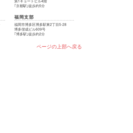
第1キョートビル4階
｢京都駅｣徒歩約5分
福岡支部
号
福岡市博多区博多駅東2丁目5-28
博多偕成ビル609号
｢博多駅｣徒歩約2分
ページの上部へ戻る