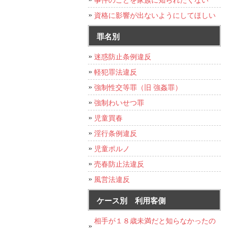
資格に影響が出ないようにしてほしい
罪名別
迷惑防止条例違反
軽犯罪法違反
強制性交等罪（旧 強姦罪）
強制わいせつ罪
児童買春
淫行条例違反
児童ポルノ
売春防止法違反
風営法違反
ケース別 利用客側
相手が１８歳未満だと知らなかったの