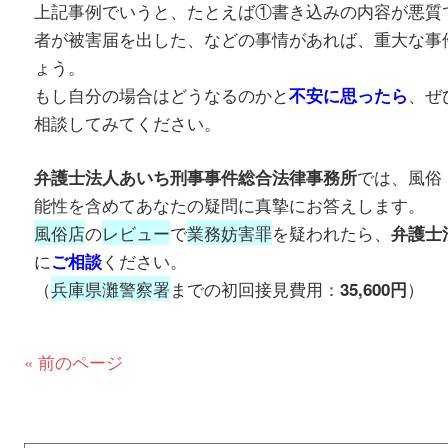
上記事例でいうと、たとえば①書き込みの内容が悪質
者が被害届を出した、などの事情があれば、重大な事
ょう。
もし自分の場合はどうなるのかと
、ぜ
不安に思ったら
相談してみてください。
では、風俗
弁護士法人あいち刑事事件総合法律事務所
能性を含めてあなたの疑問に真摯にお答えします。
風俗店
の
レビュー
で
業務妨害罪
を疑われたら、
弁護士
に
ください。
ご相談
（
兵庫県灘警察署
までの初回接見費用：
）
35,600円
« 前のページ