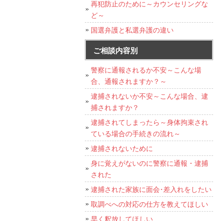
再犯防止のために～カウンセリングな
ど～
国選弁護と私選弁護の違い
ご相談内容別
警察に通報されるか不安～こんな場
合、通報されますか？～
逮捕されないか不安～こんな場合、逮
捕されますか？
逮捕されてしまったら～身体拘束され
ている場合の手続きの流れ～
逮捕されないために
身に覚えがないのに警察に通報・逮捕
された
逮捕された家族に面会･差入れをしたい
取調べへの対応の仕方を教えてほしい
早く釈放してほしい