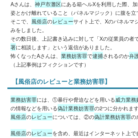
Aさんは、
神戸市灘区
にある箱ヘルXを利用した際、
姿とかけ離れていること（パネルマジック）に腹を立
そこで、
風俗店
の
レビュー
サイト上で、Xのパネルマ
みをしました。
その数日後、上記書き込みに対して「Xの従業員の者
署
に相談します」という返信がありました。
怖くなったAさんは、
業務妨害罪
で
逮捕
されるのか
弁
（上記事例はフィクションです）
【風俗店のレビューと業務妨害罪】
業務妨害罪
には、①暴行や脅迫などを用いる
威力業務
の情報などを用いる
偽計業務妨害罪
の2つに分かれま
風俗店
の
レビュー
については、②の
偽計業務妨害罪
の
風俗店
の
レビュー
を含め、最近はインターネット上で