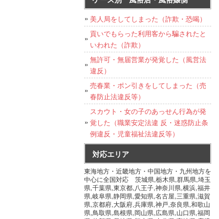
美人局をしてしまった（詐欺・恐喝）
貢いでもらった利用客から騙されたと
いわれた（詐欺）
無許可・無届営業が発覚した（風営法
違反）
売春業・ポン引きをしてしまった（売
春防止法違反等）
スカウト・女の子のあっせん行為が発
覚した（職業安定法違 反・迷惑防止条
例違反・児童福祉法違反等）
対応エリア
東海地方・近畿地方・中国地方・九州地方を
中心に全国対応 茨城県,栃木県,群馬県,埼玉
県,千葉県,東京都,八王子,神奈川県,横浜,福井
県,岐阜県,静岡県,愛知県,名古屋,三重県,滋賀
県,京都府,大阪府,兵庫県,神戸,奈良県,和歌山
県,鳥取県,島根県,岡山県,広島県,山口県,福岡