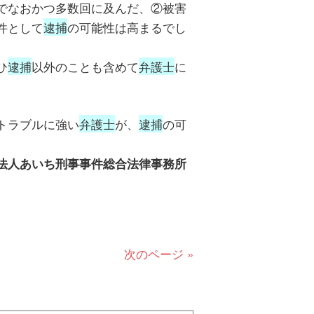
でなおかつ多数回に及んだ、②被害
件として
逮捕
の可能性は高まるでし
ひ
逮捕
以外のことも含めて
弁護士
に
トラブルに強い
弁護士
が、
逮捕
の可
法人あいち刑事事件総合法律事務所
次のページ »