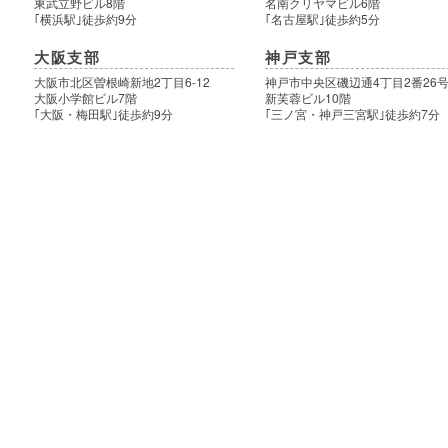
東武立野ビル8階
名南クリヤマビル6階
｢横浜駅｣徒歩約9分
｢名古屋駅｣徒歩約5分
大阪支部
神戸支部
大阪市北区曽根崎新地2丁目6-12
神戸市中央区磯辺通4丁目2番26
大阪小学館ビル7階
新芙蓉ビル10階
｢大阪・梅田駅｣徒歩約9分
｢三ノ宮・神戸三宮駅｣徒歩約7分