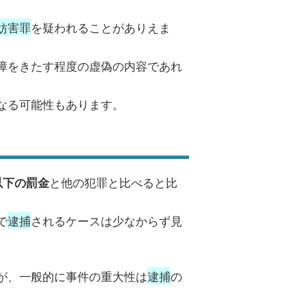
妨害罪
を疑われることがありえま
障をきたす程度の虚偽の内容であれ
。
なる可能性もあります。
と他の犯罪と比べると比
以下の罰金
で
逮捕
されるケースは少なからず見
が、一般的に事件の重大性は
逮捕
の