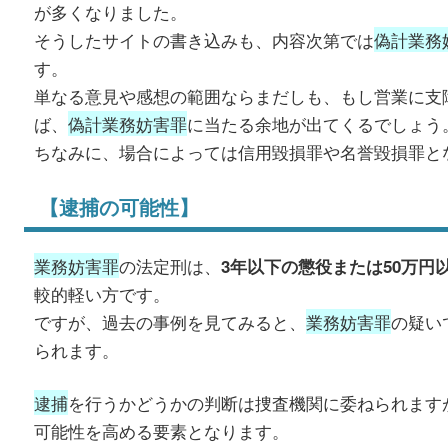
が多くなりました。
そうしたサイトの書き込みも、内容次第では
偽計業務
す。
単なる意見や感想の範囲ならまだしも、もし営業に支
ば、
偽計業務妨害罪
に当たる余地が出てくるでしょう
ちなみに、場合によっては信用毀損罪や名誉毀損罪と
【逮捕の可能性】
業務妨害罪
の法定刑は、
3年以下の懲役または50万円
較的軽い方です。
ですが、過去の事例を見てみると、
業務妨害罪
の疑い
られます。
逮捕
を行うかどうかの判断は捜査機関に委ねられます
可能性を高める要素となります。