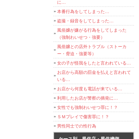
に…
本番行為をしてしまった…
盗撮・録音をしてしまった…
風俗嬢が嫌がる行為をしてしまった
（強制わいせつ・強要）
風俗嬢との店外トラブル（ストーカ
ー・脅迫・強要等）
女の子が怪我をしたと言われている…
お店から高額の罰金を払えと言われて
いる…
お店から何度も電話が来ている…
利用したお店が警察の摘発に…
女性でも強制わいせつ罪に！？
ＳＭプレイで傷害罪に！？
男性同士での性行為
ケース別 風俗店・風俗嬢側