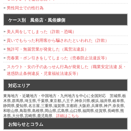
男性同士での性行為
ケース別 風俗店・風俗嬢側
美人局をしてしまった（詐欺・恐喝）
貢いでもらった利用客から騙されたといわれた（詐欺）
無許可・無届営業が発覚した（風営法違反）
売春業・ポン引きをしてしまった（売春防止法違反等）
スカウト・女の子のあっせん行為が発覚した（職業安定法違 反・
迷惑防止条例違反・児童福祉法違反等）
対応エリア
東海地方・近畿地方・中国地方・九州地方を中心に全国対応 茨城県,栃
木県,群馬県,埼玉県,千葉県,東京都,八王子,神奈川県,横浜,福井県,岐阜県,
静岡県,愛知県,名古屋,三重県,滋賀県,京都府,大阪府,兵庫県,神戸,奈良県,
和歌山県,鳥取県,島根県,岡山県,広島県,山口県,福岡県,佐賀県,長崎県,熊
本県,大分県,宮崎県,鹿児島県
詳細はこちら
お知らせとコラム