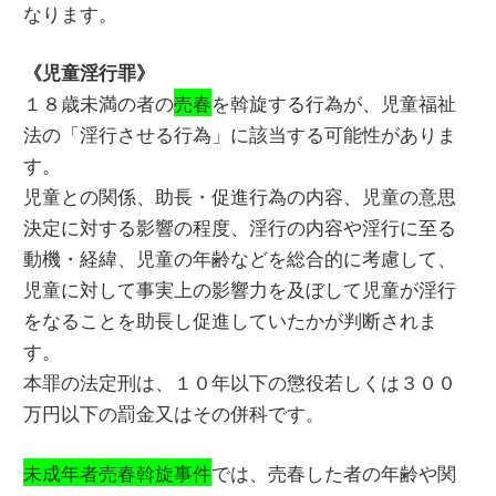
なります。
《児童淫行罪》
１８歳未満の者の
売春
を斡旋する行為が、児童福祉
法の「淫行させる行為」に該当する可能性がありま
す。
児童との関係、助長・促進行為の内容、児童の意思
決定に対する影響の程度、淫行の内容や淫行に至る
動機・経緯、児童の年齢などを総合的に考慮して、
児童に対して事実上の影響力を及ぼして児童が淫行
をなることを助長し促進していたかが判断されま
す。
本罪の法定刑は、１０年以下の懲役若しくは３００
万円以下の罰金又はその併科です。
未成年者売春斡旋事件
では、売春した者の年齢や関