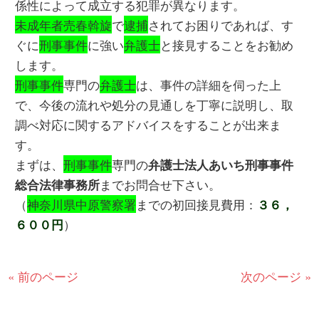
係性によって成立する犯罪が異なります。
未成年者売春斡旋
で
逮捕
されてお困りであれば、す
ぐに
刑事事件
に強い
弁護士
と接見することをお勧め
します。
刑事事件
専門の
弁護士
は、事件の詳細を伺った上
で、今後の流れや処分の見通しを丁寧に説明し、取
調べ対応に関するアドバイスをすることが出来ま
す。
まずは、
刑事事件
専門の
弁護士法人あいち刑事事件
までお問合せ下さい。
総合法律事務所
（
神奈川県中原警察署
までの初回接見費用：
３６，
）
６００円
« 前のページ
次のページ »