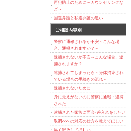
再犯防止のために～カウンセリングな
ど～
国選弁護と私選弁護の違い
ご相談内容別
警察に通報されるか不安～こんな場
合、通報されますか？～
逮捕されないか不安～こんな場合、逮
捕されますか？
逮捕されてしまったら～身体拘束され
ている場合の手続きの流れ～
逮捕されないために
身に覚えがないのに警察に通報・逮捕
された
逮捕された家族に面会･差入れをしたい
取調べへの対応の仕方を教えてほしい
早く釈放してほしい