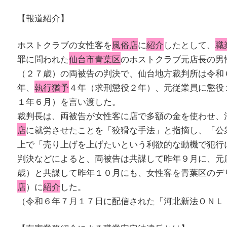
【報道紹介】
ホストクラブの女性客を
風俗店
に
紹介
したとして、
職
罪に問われた
仙台市青葉区
のホストクラブ元店長の男
（２７歳）の両被告の判決で、仙台地方裁判所は令和
年、
執行猶予
４年（求刑懲役２年）、元従業員に懲役
１年６月）を言い渡した。
裁判長は、両被告が女性客に店で多額の金を使わせ、
店
に就労させたことを「狡猾な手法」と指摘し、「公
上で「売り上げを上げたいという利欲的な動機で犯行
判決などによると、両被告は共謀して昨年９月に、元
歳）と共謀して昨年１０月にも、女性客を青葉区のデ
店
）に
紹介
した。
（令和６年７月１７日に配信された「河北新法ＯＮＬ