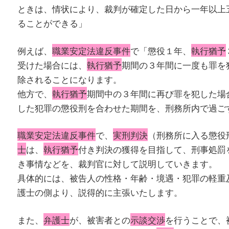
ときは、情状により、裁判が確定した日から一年以上
ることができる」
例えば、
職業安定法違反事件
で「懲役１年、
執行猶予
受けた場合には、
執行猶予
期間の３年間に一度も罪を
除されることになります。
他方で、
執行猶予
期間中の３年間に再び罪を犯した場
した犯罪の懲役刑を合わせた期間を、刑務所内で過ご
職業安定法違反事件
で、
実刑判決
（刑務所に入る懲役
士
は、
執行猶予
付き判決の獲得を目指して、刑事処罰
き事情などを、裁判官に対して説明していきます。
具体的には、被告人の性格・年齢・境遇・犯罪の軽重
護士の側より、説得的に主張いたします。
また、
弁護士
が、被害者との
示談交渉
を行うことで、