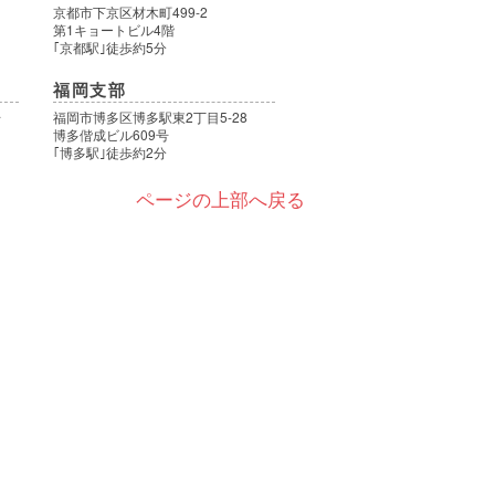
9
京都市下京区材木町499-2
第1キョートビル4階
｢京都駅｣徒歩約5分
福岡支部
号
福岡市博多区博多駅東2丁目5-28
博多偕成ビル609号
｢博多駅｣徒歩約2分
ページの上部へ戻る