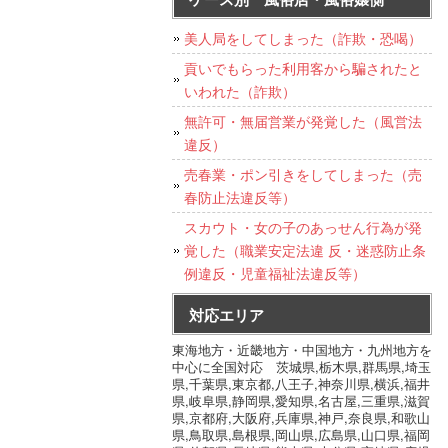
美人局をしてしまった（詐欺・恐喝）
貢いでもらった利用客から騙されたと
いわれた（詐欺）
無許可・無届営業が発覚した（風営法
違反）
売春業・ポン引きをしてしまった（売
春防止法違反等）
スカウト・女の子のあっせん行為が発
覚した（職業安定法違 反・迷惑防止条
例違反・児童福祉法違反等）
対応エリア
東海地方・近畿地方・中国地方・九州地方を
中心に全国対応 茨城県,栃木県,群馬県,埼玉
県,千葉県,東京都,八王子,神奈川県,横浜,福井
県,岐阜県,静岡県,愛知県,名古屋,三重県,滋賀
県,京都府,大阪府,兵庫県,神戸,奈良県,和歌山
県,鳥取県,島根県,岡山県,広島県,山口県,福岡