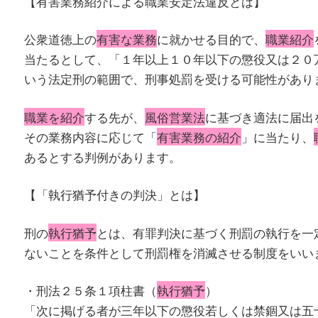
【有害業務紹介による職業安定法違反とは】
公衆道徳上の
有害な業務
に就かせる目的で、
職業紹介
当たるとして、「１年以上１０年以下の懲役又は２０
いう法定刑の範囲で、刑事処罰を受ける可能性があり
職業を紹介
する先が、
風俗営業法
に基づき適法に届出
その業務内容に応じて「
有害業務の紹介
」に当たり、
あるとする判例があります。
【「執行猶予付きの判決」とは】
刑の
執行猶予
とは、有罪判決に基づく刑罰の執行を一
ないことを条件として刑罰権を消滅させる制度をいい
・刑法２５条１項柱書（
執行猶予
）
「次に掲げる者が三年以下の懲役若しくは禁錮又は五