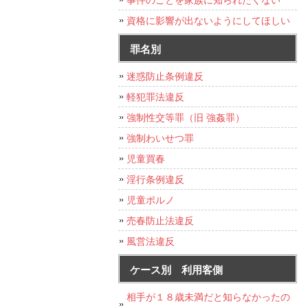
資格に影響が出ないようにしてほしい
罪名別
迷惑防止条例違反
軽犯罪法違反
強制性交等罪（旧 強姦罪）
強制わいせつ罪
児童買春
淫行条例違反
児童ポルノ
売春防止法違反
風営法違反
ケース別 利用客側
相手が１８歳未満だと知らなかったの