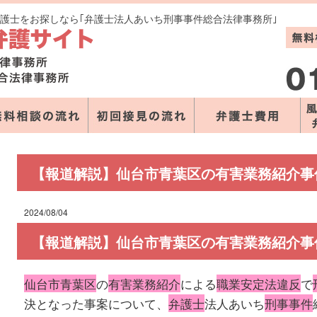
弁護士をお探しなら｢弁護士法人あいち刑事事件総合法律事務所｣
【報道解説】仙台市青葉区の有害業務紹介事
2024/08/04
【報道解説】仙台市青葉区の有害業務紹介事
仙台市青葉区
の
有害業務紹介
による
職業安定法違反
で
決となった事案について、
弁護士
法人あいち
刑事事件