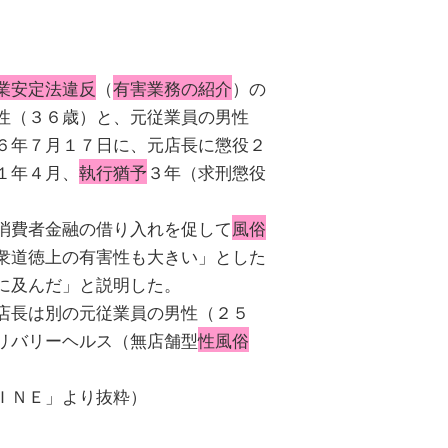
業安定法違反
（
有害業務の紹介
）の
性（３６歳）と、元従業員の男性
６年７月１７日に、元店長に懲役２
１年４月、
執行猶予
３年（求刑懲役
消費者金融の借り入れを促して
風俗
衆道徳上の有害性も大きい」とした
に及んだ」と説明した。
店長は別の元従業員の男性（２５
リバリーヘルス（無店舗型
性風俗
ＩＮＥ」より抜粋）