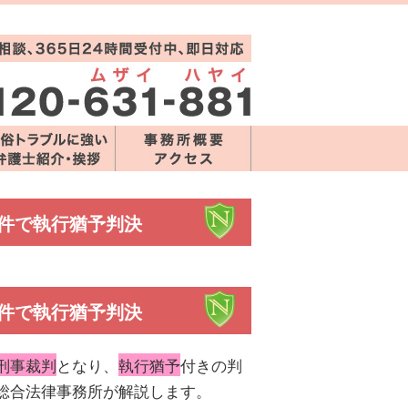
件で執行猶予判決
件で執行猶予判決
刑事裁判
となり、
執行猶予
付きの判
総合法律事務所が解説します。