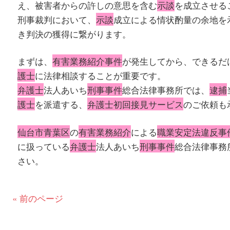
え、被害者からの許しの意思を含む
示談
を成立させる
刑事裁判において、
示談
成立による情状酌量の余地を
き判決の獲得に繋がります。
まずは、
有害業務紹介事件
が発生してから、できるだ
護士
に法律相談することが重要です。
弁護士
法人あいち
刑事事件
総合法律事務所では、
逮捕
護士
を派遣する、
弁護士初回接見サービス
のご依頼も
仙台市青葉区
の
有害業務紹介
による
職業安定法違反事
に扱っている
弁護士
法人あいち
刑事事件
総合法律事務
さい。
« 前のページ