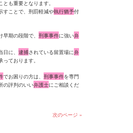
ことも重要となります。
示すことで、刑罰軽減や
執行猶予
付
け早期の段階で、
刑事事件
に強い
弁
当日に、
逮捕
されている留置場に
弁
承っております。
件
でお困りの方は、
刑事事件
を専門
所の評判のいい
弁護士
にご相談くだ
次のページ »