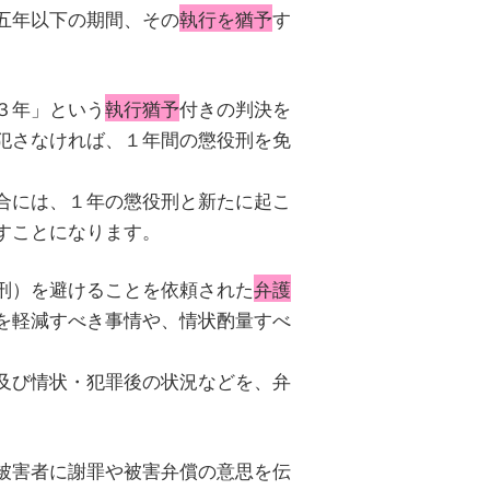
五年以下の期間、その
執行を猶予
す
３年」という
執行猶予
付きの判決を
犯さなければ、１年間の懲役刑を免
合には、１年の懲役刑と新たに起こ
すことになります。
刑）を避けることを依頼された
弁護
を軽減すべき事情や、情状酌量すべ
及び情状・犯罪後の状況などを、弁
被害者に謝罪や被害弁償の意思を伝