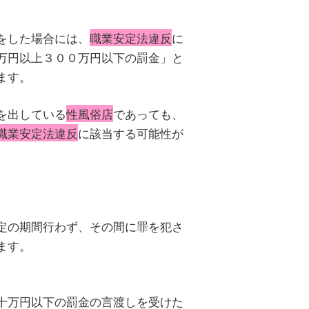
をした場合には、
職業安定法違反
に
万円以上３００万円以下の罰金」と
ます。
を出している
性風俗店
であっても、
職業安定法違反
に該当する可能性が
定の期間行わず、その間に罪を犯さ
ます。
十万円以下の罰金の言渡しを受けた