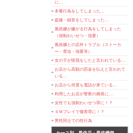
に…
本番行為をしてしまった…
盗撮・録音をしてしまった…
風俗嬢が嫌がる行為をしてしまった
（強制わいせつ・強要）
風俗嬢との店外トラブル（ストーカ
ー・脅迫・強要等）
女の子が怪我をしたと言われている…
お店から高額の罰金を払えと言われて
いる…
お店から何度も電話が来ている…
利用したお店が警察の摘発に…
女性でも強制わいせつ罪に！？
ＳＭプレイで傷害罪に！？
男性同士での性行為
ケース別 風俗店・風俗嬢側