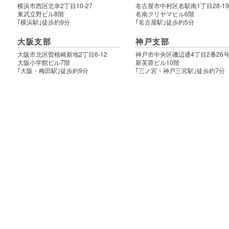
横浜市西区北幸2丁目10-27
名古屋市中村区名駅南1丁目28-1
東武立野ビル8階
名南クリヤマビル6階
｢横浜駅｣徒歩約9分
｢名古屋駅｣徒歩約5分
大阪支部
神戸支部
大阪市北区曽根崎新地2丁目6-12
神戸市中央区磯辺通4丁目2番26
大阪小学館ビル7階
新芙蓉ビル10階
｢大阪・梅田駅｣徒歩約9分
｢三ノ宮・神戸三宮駅｣徒歩約7分