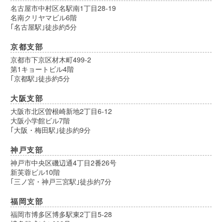
名古屋市中村区名駅南1丁目28-19
名南クリヤマビル6階
｢名古屋駅｣徒歩約5分
京都支部
京都市下京区材木町499-2
第1キョートビル4階
｢京都駅｣徒歩約5分
大阪支部
大阪市北区曽根崎新地2丁目6-12
大阪小学館ビル7階
｢大阪・梅田駅｣徒歩約9分
神戸支部
神戸市中央区磯辺通4丁目2番26号
新芙蓉ビル10階
｢三ノ宮・神戸三宮駅｣徒歩約7分
福岡支部
福岡市博多区博多駅東2丁目5-28