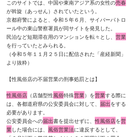
このサイトでは、中国や東南アジア系の女性の
売春
が斡旋（あっせん）されていたという。
京都府警によると、令和５年６月、サイバーパトロ
ール中の東山警察署員が同サイトを発見した。
民泊など短期滞在用のマンションを転々とし、
営業
を行っていたとみられる。
（令和５年１１月２５日に配信された「産経新聞」
より抜粋）
【性風俗店の不届営業の刑事処罰とは】
性風俗店
（店舗型性
風俗
特殊
営業
）を
営業
する際に
は、各都道府県の公安委員会に対して、
届出
をする
必要があります。
公安委員会への
届出
書を提出せずに、
性風俗店
を
営
業
した場合には、
風俗営業法
に違反するとして、