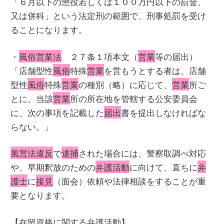
「６月以下の懲役若しくは１００万円以下の罰金、
又は併科」という法定刑の範囲で、刑事処罰を受け
ることになります。
・
風俗営業法
２７条１項本文（
営業
等の届出）
「店舗型性
風俗
特殊
営業
を営もうとする者は、店舗
型性
風俗
特殊
営業
の種別（略）に応じて、
営業
所ご
とに、当該
営業
所の所在地を管轄する公安委員会
に、次の事項を記載した
届出
書を提出しなければな
らない。」
風営法違反
で
逮捕
された場合には、警察取調べ対応
や、早期釈放のための
弁護活動
に向けて、直ちに
弁
護士
に
接見
（面会）依頼や法律相談をすることが重
要となります。
【在留資格に関する弁護活動】