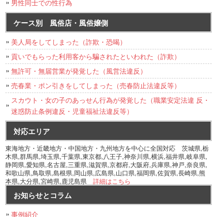
男性同士での性行為
ケース別 風俗店・風俗嬢側
美人局をしてしまった（詐欺・恐喝）
貢いでもらった利用客から騙されたといわれた（詐欺）
無許可・無届営業が発覚した（風営法違反）
売春業・ポン引きをしてしまった（売春防止法違反等）
スカウト・女の子のあっせん行為が発覚した（職業安定法違 反・
迷惑防止条例違反・児童福祉法違反等）
対応エリア
東海地方・近畿地方・中国地方・九州地方を中心に全国対応 茨城県,栃
木県,群馬県,埼玉県,千葉県,東京都,八王子,神奈川県,横浜,福井県,岐阜県,
静岡県,愛知県,名古屋,三重県,滋賀県,京都府,大阪府,兵庫県,神戸,奈良県,
和歌山県,鳥取県,島根県,岡山県,広島県,山口県,福岡県,佐賀県,長崎県,熊
本県,大分県,宮崎県,鹿児島県
詳細はこちら
お知らせとコラム
事例紹介