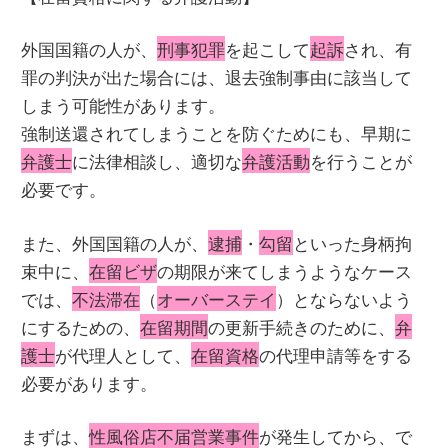
外国国籍の人が、
刑事犯罪
を起こして
起訴
され、有
罪の判決が出た場合には、退去強制事由に該当して
しまう可能性があります。
強制送還されてしまうことを防ぐためにも、早期に
弁護士
に法律相談し、適切な
弁護活動
を行うことが
必要です。
また、外国国籍の人が、
逮捕
・
勾留
といった身柄拘
束中に、
在留ビザ
の期限が来てしまうようなケース
では、
不法滞在
（
オーバーステイ
）とならないよう
にするための、
在留期間
の更新手続きのために、
弁
護士
が代理人として、
在留資格
の代理申請等をする
必要があります。
まずは、
性風俗店不届営業事件
が発生してから、で