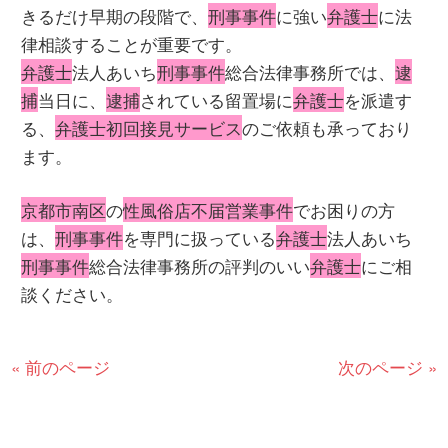
きるだけ早期の段階で、
刑事事件
に強い
弁護士
に法
律相談することが重要です。
弁護士
法人あいち
刑事事件
総合法律事務所では、
逮
捕
当日に、
逮捕
されている留置場に
弁護士
を派遣す
る、
弁護士初回接見サービス
のご依頼も承っており
ます。
京都市南区
の
性風俗店不届営業事件
でお困りの方
は、
刑事事件
を専門に扱っている
弁護士
法人あいち
刑事事件
総合法律事務所の評判のいい
弁護士
にご相
談ください。
« 前のページ
次のページ »