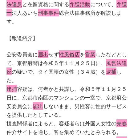
法違反
と在留資格に関する
弁護活動
について、
弁護
士
法人あいち
刑事事件
総合法律事務所が解説しま
す。
【報道紹介】
公安委員会に
届出
せず
性風俗店
を
営業
したなどとし
て、京都府警は令和５年１１月２５日に、
風営法違
反
の疑いで、タイ国籍の女性（３４歳）を
逮捕
し
た。
逮捕
容疑は、何者かと共謀し、令和５年１１月２５
日に、京都市南区のマンションの一室で、京都府公
安委員会に
届出
しないまま、男性客に性的サービス
を提供したとしている。
捜査関係者によると、容疑者らは外国人女性の
売春
仲介サイトを通じ、客を集めていたとみられる。