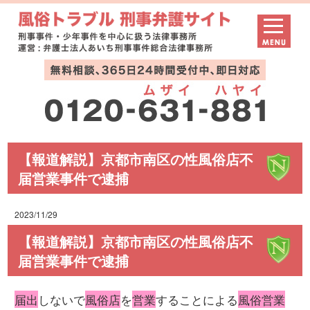
【報道解説】京都市南区の性風俗店不
届営業事件で逮捕
2023/11/29
【報道解説】京都市南区の性風俗店不
届営業事件で逮捕
届出
しないで
風俗店
を
営業
することによる
風俗営業