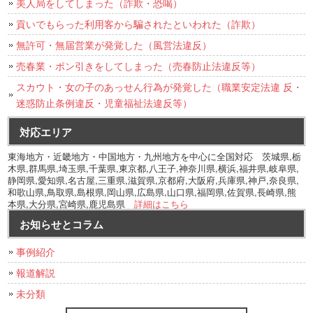
美人局をしてしまった（詐欺・恐喝）
貢いでもらった利用客から騙されたといわれた（詐欺）
無許可・無届営業が発覚した（風営法違反）
売春業・ポン引きをしてしまった（売春防止法違反等）
スカウト・女の子のあっせん行為が発覚した（職業安定法違 反・
迷惑防止条例違反・児童福祉法違反等）
対応エリア
東海地方・近畿地方・中国地方・九州地方を中心に全国対応 茨城県,栃
木県,群馬県,埼玉県,千葉県,東京都,八王子,神奈川県,横浜,福井県,岐阜県,
静岡県,愛知県,名古屋,三重県,滋賀県,京都府,大阪府,兵庫県,神戸,奈良県,
和歌山県,鳥取県,島根県,岡山県,広島県,山口県,福岡県,佐賀県,長崎県,熊
本県,大分県,宮崎県,鹿児島県
詳細はこちら
お知らせとコラム
事例紹介
報道解説
未分類