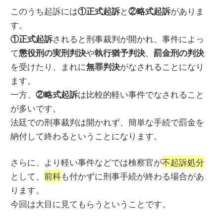
このうち起訴には
と
がありま
①正式起訴
②略式起訴
す。
されると刑事裁判が開かれ、事件によっ
①正式起訴
て
や
、
懲役刑の実刑判決
執行猶予判決
罰金刑の判決
を受けたり、まれに
がなされることになり
無罪判決
ます。
一方、
は比較的軽い事件でなされること
②略式起訴
が多いです。
法廷での刑事裁判は開かれず、簡単な手続で罰金を
納付して終わるということになります。
さらに、より軽い事件などでは検察官が
不起訴処分
として、
前科
も付かずに刑事手続が終わる場合があ
ります。
今回は大目に見てもらうということです。