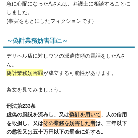
急に心配になったAさんは、弁護士に相談することに
しました。
(事実をもとにしたフィクションです)
～偽計業務妨害罪に～
デリヘル店に対しウソの派遣依頼の電話をしたAさ
ん。
偽計業務妨害罪
が成立する可能性があります。
条文を見てみましょう。
刑法第233条
虚偽の風説を流布し、又は
偽計を用いて
、人の信用
を毀損し、又は
その業務を妨害した者
は、三年以下
の懲役又は五十万円以下の罰金に処する。