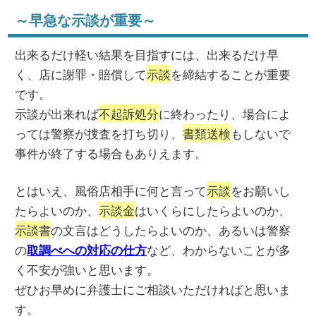
～早急な示談が重要～
出来るだけ軽い結果を目指すには、出来るだけ早
く、店に謝罪・賠償して
示談
を締結することが重要
です。
示談が出来れば
不起訴処分
に終わったり、場合によ
っては警察が捜査を打ち切り、
書類送検
もしないで
事件が終了する場合もありえます。
とはいえ、風俗店相手に何と言って
示談
をお願いし
たらよいのか、
示談金
はいくらにしたらよいのか、
示談書
の文言はどうしたらよいのか、あるいは警察
の
など、わからないことが多
取調べへの対応の仕方
く不安が強いと思います。
ぜひお早めに弁護士にご相談いただければと思いま
す。