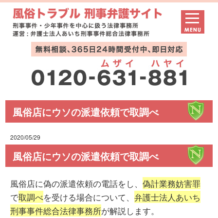
風俗店にウソの派遣依頼で取調べ
2020/05/29
風俗店にウソの派遣依頼で取調べ
風俗店に偽の派遣依頼の電話をし、
偽計業務妨害罪
で
取調べ
を受ける場合について、
弁護士法人あいち
刑事事件総合法律事務所
が解説します。